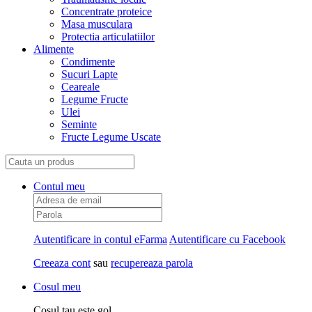
Concentrate proteice
Masa musculara
Protectia articulatiilor
Alimente
Condimente
Sucuri Lapte
Ceareale
Legume Fructe
Ulei
Seminte
Fructe Legume Uscate
Contul meu
Autentificare in contul eFarma
Autentificare cu Facebook
Creeaza cont
sau
recupereaza parola
Cosul meu
Cosul tau este gol