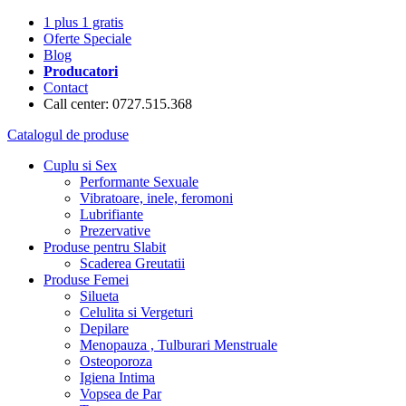
1 plus 1 gratis
Oferte Speciale
Blog
Producatori
Contact
Call center: 0727.515.368
Catalogul de produse
Cuplu si Sex
Performante Sexuale
Vibratoare, inele, feromoni
Lubrifiante
Prezervative
Produse pentru Slabit
Scaderea Greutatii
Produse Femei
Silueta
Celulita si Vergeturi
Depilare
Menopauza , Tulburari Menstruale
Osteoporoza
Igiena Intima
Vopsea de Par