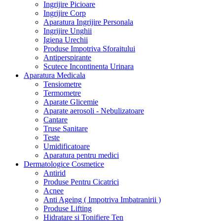
Ingrijire Picioare
Ingrijire Corp
Aparatura Ingrijire Personala
Ingrijire Unghii
Igiena Urechii
Produse Impotriva Sforaitului
Antiperspirante
Scutece Incontinenta Urinara
Aparatura Medicala
Tensiometre
Termometre
Aparate Glicemie
Aparate aerosoli - Nebulizatoare
Cantare
Truse Sanitare
Teste
Umidificatoare
Aparatura pentru medici
Dermatologice Cosmetice
Antirid
Produse Pentru Cicatrici
Acnee
Anti Ageing ( Impotriva Imbatranirii )
Produse Lifting
Hidratare si Tonifiere Ten