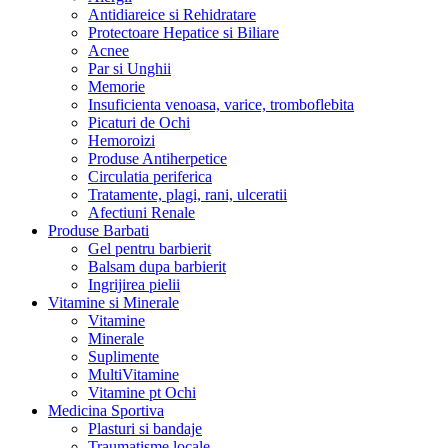
Antidiareice si Rehidratare
Protectoare Hepatice si Biliare
Acnee
Par si Unghii
Memorie
Insuficienta venoasa, varice, tromboflebita
Picaturi de Ochi
Hemoroizi
Produse Antiherpetice
Circulatia periferica
Tratamente, plagi, rani, ulceratii
Afectiuni Renale
Produse Barbati
Gel pentru barbierit
Balsam dupa barbierit
Ingrijirea pielii
Vitamine si Minerale
Vitamine
Minerale
Suplimente
MultiVitamine
Vitamine pt Ochi
Medicina Sportiva
Plasturi si bandaje
Traumatisme locale