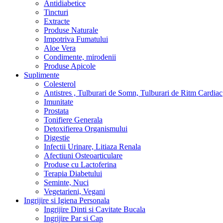
Antidiabetice
Tincturi
Extracte
Produse Naturale
Impotriva Fumatului
Aloe Vera
Condimente, mirodenii
Produse Apicole
Suplimente
Colesterol
Antistres , Tulburari de Somn, Tulburari de Ritm Cardiac
Imunitate
Prostata
Tonifiere Generala
Detoxifierea Organismului
Digestie
Infectii Urinare, Litiaza Renala
Afectiuni Osteoarticulare
Produse cu Lactoferina
Terapia Diabetului
Seminte, Nuci
Vegetarieni, Vegani
Ingrijire si Igiena Personala
Ingrijire Dinti si Cavitate Bucala
Ingrijire Par si Cap