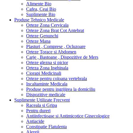
Alimente Bio
Cafea, Ceai Bio
Suplimente Bio
Produse Tehnico Medicale
Orteze Zona Cervicala
Orteze Zona Brat Cot Antebrat
Orteze Genunchi
Orteze Mana
Plasturi , Comprese , Ocluzoare
Orteze Torace si Abdomen
Carje , Bastoane , Dispozitive de Mers
Orteze glezna si picior
Orteza Zona Inghinala
Ciorapi Medicinali
Orteze pentru coloana vertebrala
Incaltaminte Medicala
Produse pentru ingrijirea la domiciliu
Dispozitive medicale
Suplimente Utilizate Frecvent
Raceala si Gripa
Pentru dureri
Antiinfectioase si Antimicotice Ginecologice
Antiacide
Constipatie Flatulenta
Alergii