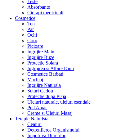
Teste
Absorbante
Ciorapi medicinali
Cosmetice
Ten
Par
Ochi
Corp
Picioare
Ingrijire Maini
Ingrijire Buze
Protectie Solara
Ingrijirea si Albire Dinti
Cosmetice Barbati
Machiaj
Ingrijire Naturala
Seturi Cadou
Protectie dupa Plaja
Uleiuri naturale, uleiuri esentiale
Pell Amar
Creme si Uleiuri Masaj
Terapie Naturista
Ceaiuri
Detoxifierea Organismului
Impotriva Durerilor