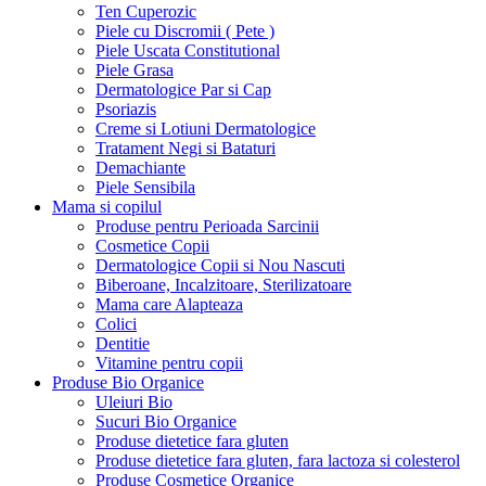
Ten Cuperozic
Piele cu Discromii ( Pete )
Piele Uscata Constitutional
Piele Grasa
Dermatologice Par si Cap
Psoriazis
Creme si Lotiuni Dermatologice
Tratament Negi si Bataturi
Demachiante
Piele Sensibila
Mama si copilul
Produse pentru Perioada Sarcinii
Cosmetice Copii
Dermatologice Copii si Nou Nascuti
Biberoane, Incalzitoare, Sterilizatoare
Mama care Alapteaza
Colici
Dentitie
Vitamine pentru copii
Produse Bio Organice
Uleiuri Bio
Sucuri Bio Organice
Produse dietetice fara gluten
Produse dietetice fara gluten, fara lactoza si colesterol
Produse Cosmetice Organice