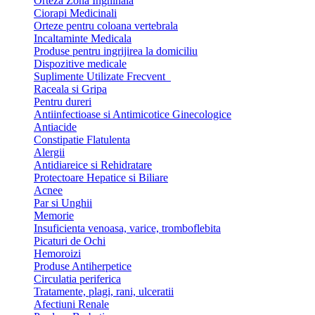
Orteza Zona Inghinala
Ciorapi Medicinali
Orteze pentru coloana vertebrala
Incaltaminte Medicala
Produse pentru ingrijirea la domiciliu
Dispozitive medicale
Suplimente Utilizate Frecvent
Raceala si Gripa
Pentru dureri
Antiinfectioase si Antimicotice Ginecologice
Antiacide
Constipatie Flatulenta
Alergii
Antidiareice si Rehidratare
Protectoare Hepatice si Biliare
Acnee
Par si Unghii
Memorie
Insuficienta venoasa, varice, tromboflebita
Picaturi de Ochi
Hemoroizi
Produse Antiherpetice
Circulatia periferica
Tratamente, plagi, rani, ulceratii
Afectiuni Renale