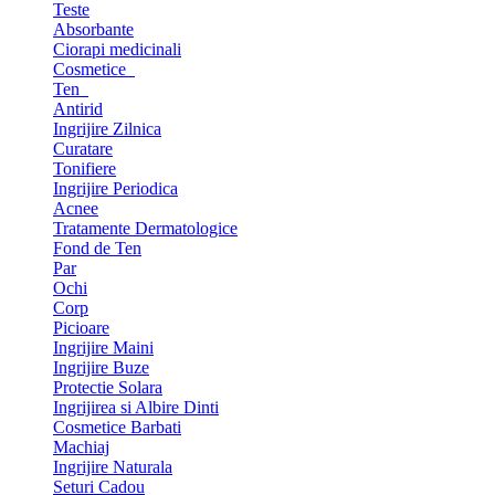
Teste
Absorbante
Ciorapi medicinali
Cosmetice
Ten
Antirid
Ingrijire Zilnica
Curatare
Tonifiere
Ingrijire Periodica
Acnee
Tratamente Dermatologice
Fond de Ten
Par
Ochi
Corp
Picioare
Ingrijire Maini
Ingrijire Buze
Protectie Solara
Ingrijirea si Albire Dinti
Cosmetice Barbati
Machiaj
Ingrijire Naturala
Seturi Cadou