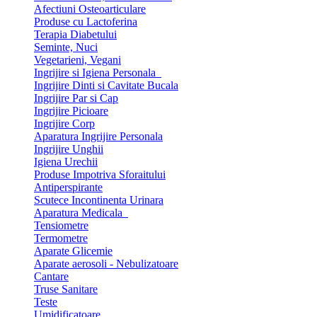
Afectiuni Osteoarticulare
Produse cu Lactoferina
Terapia Diabetului
Seminte, Nuci
Vegetarieni, Vegani
Ingrijire si Igiena Personala
Ingrijire Dinti si Cavitate Bucala
Ingrijire Par si Cap
Ingrijire Picioare
Ingrijire Corp
Aparatura Ingrijire Personala
Ingrijire Unghii
Igiena Urechii
Produse Impotriva Sforaitului
Antiperspirante
Scutece Incontinenta Urinara
Aparatura Medicala
Tensiometre
Termometre
Aparate Glicemie
Aparate aerosoli - Nebulizatoare
Cantare
Truse Sanitare
Teste
Umidificatoare