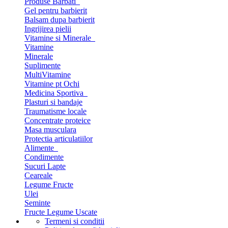
Produse Barbati
Gel pentru barbierit
Balsam dupa barbierit
Ingrijirea pielii
Vitamine si Minerale
Vitamine
Minerale
Suplimente
MultiVitamine
Vitamine pt Ochi
Medicina Sportiva
Plasturi si bandaje
Traumatisme locale
Concentrate proteice
Masa musculara
Protectia articulatiilor
Alimente
Condimente
Sucuri Lapte
Ceareale
Legume Fructe
Ulei
Seminte
Fructe Legume Uscate
Termeni si conditii