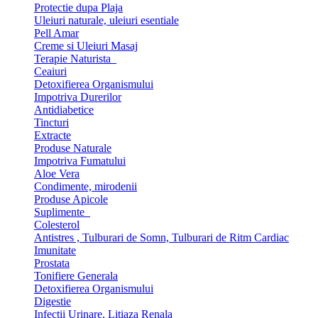
Protectie dupa Plaja
Uleiuri naturale, uleiuri esentiale
Pell Amar
Creme si Uleiuri Masaj
Terapie Naturista
Ceaiuri
Detoxifierea Organismului
Impotriva Durerilor
Antidiabetice
Tincturi
Extracte
Produse Naturale
Impotriva Fumatului
Aloe Vera
Condimente, mirodenii
Produse Apicole
Suplimente
Colesterol
Antistres , Tulburari de Somn, Tulburari de Ritm Cardiac
Imunitate
Prostata
Tonifiere Generala
Detoxifierea Organismului
Digestie
Infectii Urinare, Litiaza Renala