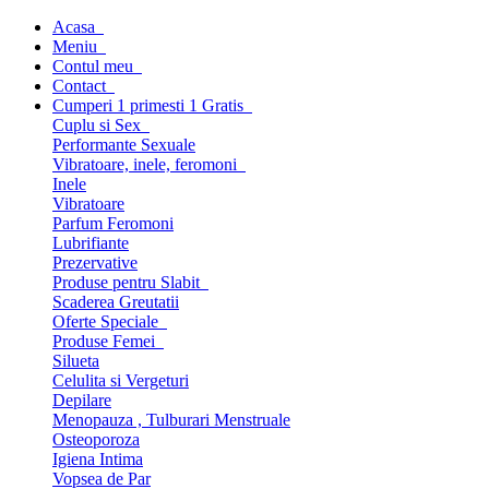
Acasa
Meniu
Contul meu
Contact
Cumperi 1 primesti 1 Gratis
Cuplu si Sex
Performante Sexuale
Vibratoare, inele, feromoni
Inele
Vibratoare
Parfum Feromoni
Lubrifiante
Prezervative
Produse pentru Slabit
Scaderea Greutatii
Oferte Speciale
Produse Femei
Silueta
Celulita si Vergeturi
Depilare
Menopauza , Tulburari Menstruale
Osteoporoza
Igiena Intima
Vopsea de Par