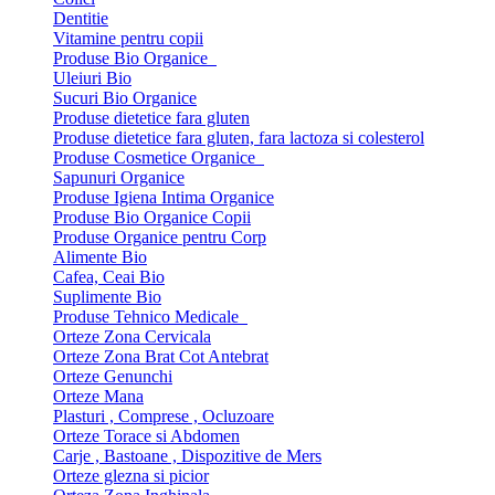
Dentitie
Vitamine pentru copii
Produse Bio Organice
Uleiuri Bio
Sucuri Bio Organice
Produse dietetice fara gluten
Produse dietetice fara gluten, fara lactoza si colesterol
Produse Cosmetice Organice
Sapunuri Organice
Produse Igiena Intima Organice
Produse Bio Organice Copii
Produse Organice pentru Corp
Alimente Bio
Cafea, Ceai Bio
Suplimente Bio
Produse Tehnico Medicale
Orteze Zona Cervicala
Orteze Zona Brat Cot Antebrat
Orteze Genunchi
Orteze Mana
Plasturi , Comprese , Ocluzoare
Orteze Torace si Abdomen
Carje , Bastoane , Dispozitive de Mers
Orteze glezna si picior