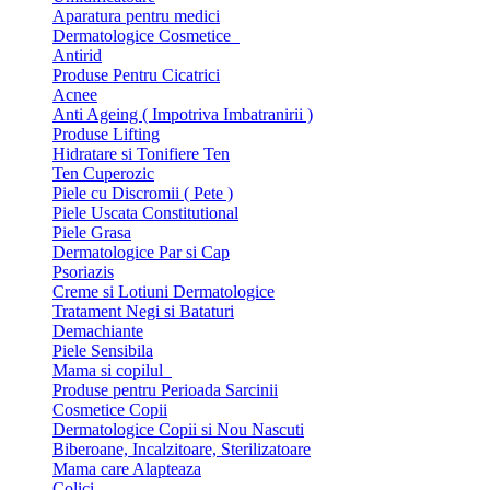
Aparatura pentru medici
Dermatologice Cosmetice
Antirid
Produse Pentru Cicatrici
Acnee
Anti Ageing ( Impotriva Imbatranirii )
Produse Lifting
Hidratare si Tonifiere Ten
Ten Cuperozic
Piele cu Discromii ( Pete )
Piele Uscata Constitutional
Piele Grasa
Dermatologice Par si Cap
Psoriazis
Creme si Lotiuni Dermatologice
Tratament Negi si Bataturi
Demachiante
Piele Sensibila
Mama si copilul
Produse pentru Perioada Sarcinii
Cosmetice Copii
Dermatologice Copii si Nou Nascuti
Biberoane, Incalzitoare, Sterilizatoare
Mama care Alapteaza
Colici