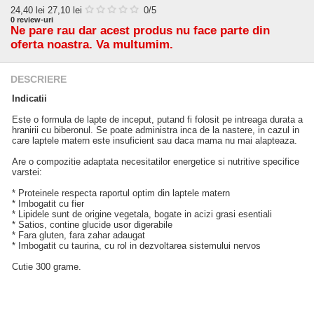
24,40
lei
27,10 lei
0
/5
0
review-uri
Ne pare rau dar acest produs nu face parte din
oferta noastra. Va multumim.
DESCRIERE
Indicatii
Este o formula de lapte de inceput, putand fi folosit pe intreaga durata a
hranirii cu biberonul. Se poate administra inca de la nastere, in cazul in
care laptele matern este insuficient sau daca mama nu mai alapteaza.
Are o compozitie adaptata necesitatilor energetice si nutritive specifice
varstei:
* Proteinele respecta raportul optim din laptele matern
* Imbogatit cu fier
* Lipidele sunt de origine vegetala, bogate in acizi grasi esentiali
* Satios, contine glucide usor digerabile
* Fara gluten, fara zahar adaugat
* Imbogatit cu taurina, cu rol in dezvoltarea sistemului nervos
Cutie 300 grame.