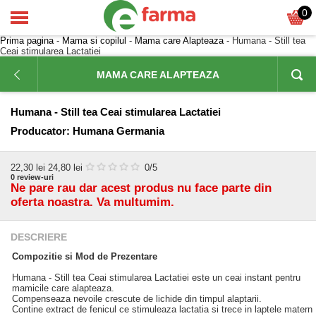
0
Prima pagina
-
Mama si copilul
-
Mama care Alapteaza
- Humana - Still tea
Ceai stimularea Lactatiei
MAMA CARE ALAPTEAZA
Humana - Still tea Ceai stimularea Lactatiei
Producator:
Humana Germania
22,30
lei
24,80 lei
0
/5
0
review-uri
Ne pare rau dar acest produs nu face parte din
oferta noastra. Va multumim.
DESCRIERE
Compozitie si Mod de Prezentare
Humana - Still tea Ceai stimularea Lactatiei este un ceai instant pentru
mamicile care alapteaza.
Compenseaza nevoile crescute de lichide din timpul alaptarii.
Contine extract de fenicul ce stimuleaza lactatia si trece in laptele matern