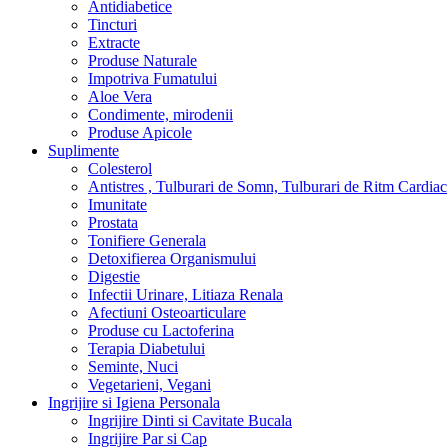
Antidiabetice
Tincturi
Extracte
Produse Naturale
Impotriva Fumatului
Aloe Vera
Condimente, mirodenii
Produse Apicole
Suplimente
Colesterol
Antistres , Tulburari de Somn, Tulburari de Ritm Cardiac
Imunitate
Prostata
Tonifiere Generala
Detoxifierea Organismului
Digestie
Infectii Urinare, Litiaza Renala
Afectiuni Osteoarticulare
Produse cu Lactoferina
Terapia Diabetului
Seminte, Nuci
Vegetarieni, Vegani
Ingrijire si Igiena Personala
Ingrijire Dinti si Cavitate Bucala
Ingrijire Par si Cap