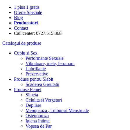
1 plus 1 gratis
Oferte Speciale
Blog
Producatori
Contact
Call center: 0727.515.368
Catalogul de produse
Cuplu si Sex
Performante Sexuale
Vibratoare, inele, feromoni
Lubrifiante
Prezervative
Produse pentru Slabit
Scaderea Greutatii
Produse Femei
Silueta
Celulita si Vergeturi
Depilare
Menopauza , Tulburari Menstruale
Osteoporoza
Igiena Intima
Vopsea de Par