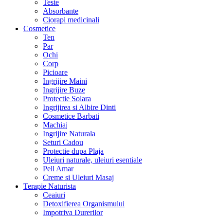
Teste
Absorbante
Ciorapi medicinali
Cosmetice
Ten
Par
Ochi
Corp
Picioare
Ingrijire Maini
Ingrijire Buze
Protectie Solara
Ingrijirea si Albire Dinti
Cosmetice Barbati
Machiaj
Ingrijire Naturala
Seturi Cadou
Protectie dupa Plaja
Uleiuri naturale, uleiuri esentiale
Pell Amar
Creme si Uleiuri Masaj
Terapie Naturista
Ceaiuri
Detoxifierea Organismului
Impotriva Durerilor