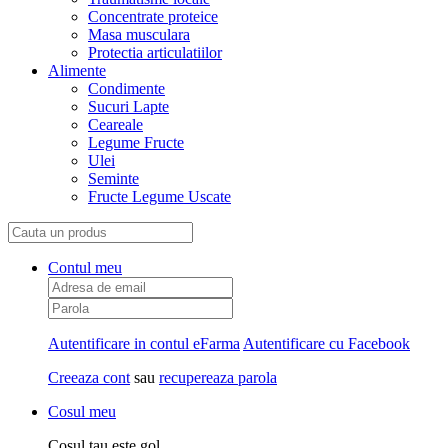
Concentrate proteice
Masa musculara
Protectia articulatiilor
Alimente
Condimente
Sucuri Lapte
Ceareale
Legume Fructe
Ulei
Seminte
Fructe Legume Uscate
Contul meu
Autentificare in contul eFarma
Autentificare cu Facebook
Creeaza cont
sau
recupereaza parola
Cosul meu
Cosul tau este gol