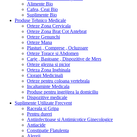
Alimente Bio
Cafea, Ceai Bio
Suplimente Bio
Produse Tehnico Medicale
Orteze Zona Cervicala
Orteze Zona Brat Cot Antebrat
Orteze Genunchi
Orteze Mana
Plasturi , Comprese , Ocluzoare
Orteze Torace si Abdomen
Carje , Bastoane , Dispozitive de Mers
Orteze glezna si picior
Orteza Zona Inghinala
Ciorapi Medicinali
Orteze pentru coloana vertebrala
Incaltaminte Medicala
Produse pentru ingrijirea la domiciliu
Dispozitive medicale
Suplimente Utilizate Frecvent
Raceala si Gripa
Pentru dureri
Antiinfectioase si Antimicotice Ginecologice
Antiacide
Constipatie Flatulenta
Alergii