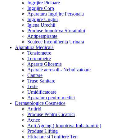
Ingrijire Picioare
Ingrijire Corp
Aparatura Ingrijire Personala
Ingrijire Unghii
Igiena Urechii
Produse Impotriva Sforaitului
Antiperspirante
Scutece Incontinenta Urinara
Aparatura Medicala
Tensiometre
Termometre
Aparate Glicemie
Aparate aerosoli - Nebulizatoare
Cantare
Truse Sanitare
Teste
Umidificatoare
Aparatura pentru medici
Dermatologice Cosmetice
Antirid
Produse Pentru Cicatrici
Acnee
Anti Ageing ( Impotriva Imbatranirii )
Produse Lifting
Hidratare si Tonifiere Ten