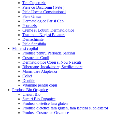
Ten Cuperozic
Piele cu Discromii ( Pete )
Piele Uscata Constitutional
Piele Grasa
Dermatologice Par si Cap
Psoriazis
Creme si Lotiuni Dermatologice
Tratament Negi si Bataturi
Demachiante
Piele Sensibila
Mama si copilul
Produse pentru Perioada Sarcinii
Cosmetice Copii
Dermatologice Copii si Nou Nascuti
Biberoane, Incalzitoare, Sterilizatoare
Mama care Alapteaza
Colici
Dentitie
Vitamine pentru copii
Produse Bio Organice
Uleiuri Bio
Sucuri Bio Organice
Produse dietetice fara gluten
Produse dietetice fara gluten, fara lactoza si colesterol
Produse Cosmetice Organice