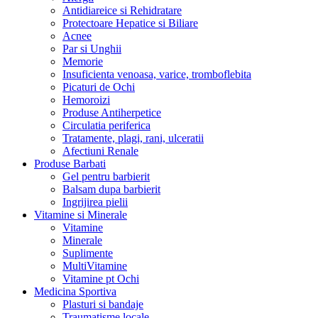
Antidiareice si Rehidratare
Protectoare Hepatice si Biliare
Acnee
Par si Unghii
Memorie
Insuficienta venoasa, varice, tromboflebita
Picaturi de Ochi
Hemoroizi
Produse Antiherpetice
Circulatia periferica
Tratamente, plagi, rani, ulceratii
Afectiuni Renale
Produse Barbati
Gel pentru barbierit
Balsam dupa barbierit
Ingrijirea pielii
Vitamine si Minerale
Vitamine
Minerale
Suplimente
MultiVitamine
Vitamine pt Ochi
Medicina Sportiva
Plasturi si bandaje
Traumatisme locale