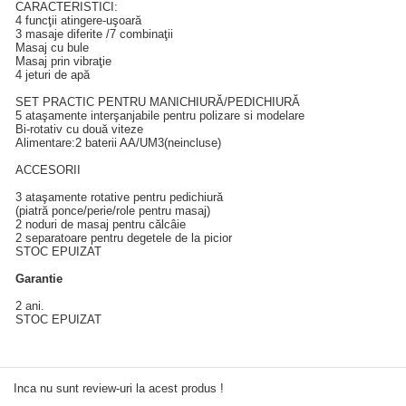
CARACTERISTICI:
4 funcţii atingere-uşoară
3 masaje diferite /7 combinaţii
Masaj cu bule
Masaj prin vibraţie
4 jeturi de apă
SET PRACTIC PENTRU MANICHIURĂ/PEDICHIURĂ
5 ataşamente interşanjabile pentru polizare si modelare
Bi-rotativ cu două viteze
Alimentare:2 baterii AA/UM3(neincluse)
ACCESORII
3 ataşamente rotative pentru pedichiură
(piatră ponce/perie/role pentru masaj)
2 noduri de masaj pentru călcâie
2 separatoare pentru degetele de la picior
STOC EPUIZAT
Garantie
2 ani.
STOC EPUIZAT
Inca nu sunt review-uri la acest produs !