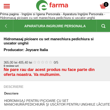
0
Prima pagina
-
Ingrijire si Igiena Personala
-
Aparatura Ingrijire Personala
-
Hidromasaj picioare cu set manechiura pedichiura si uscator unghii
APARATURA INGRIJIRE PERSONALA
Hidromasaj picioare cu set manechiura pedichiura si
uscator unghii
Producator:
Joycare Italia
365,00
lei
405,40 lei
0
/5
0
review-uri
Ne pare rau dar acest produs nu face parte din
oferta noastra. Va multumim.
DESCRIERE
Descriere
HIDROMASAJ PENTRU PICIOARE CU SET
MANICHIURĂ/PEDICHIURĂ ŞI USCĂTOR PENTRU UNGHIILE LĂCUITE