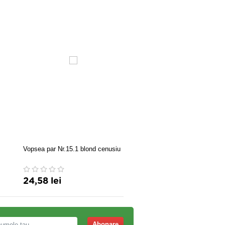
Vopsea par Nr.15.1 blond cenusiu
Vopsea par Nr.9.3 rosu inte
24,58 lei
24,58 lei
Abonare