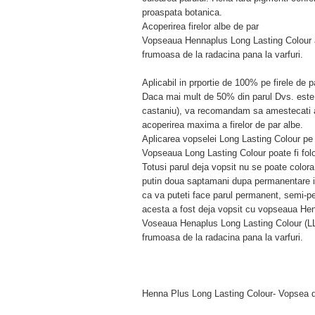
proaspata botanica.
Acoperirea firelor albe de par
Vopseaua Hennaplus Long Lasting Colour a
frumoasa de la radacina pana la varfuri.
Aplicabil in prportie de 100% pe firele de p
Daca mai mult de 50% din parul Dvs. este al
castaniu), va recomandam sa amestecati ac
acoperirea maxima a firelor de par albe.
Aplicarea vopselei Long Lasting Colour pe 
Vopseaua Long Lasting Colour poate fi folo
Totusi parul deja vopsit nu se poate color
putin doua saptamani dupa permanentare in
ca va puteti face parul permanent, semi-p
acesta a fost deja vopsit cu vopseaua Hen
Voseaua Henaplus Long Lasting Colour (LL
frumoasa de la radacina pana la varfuri.
Henna Plus Long Lasting Colour- Vopsea 