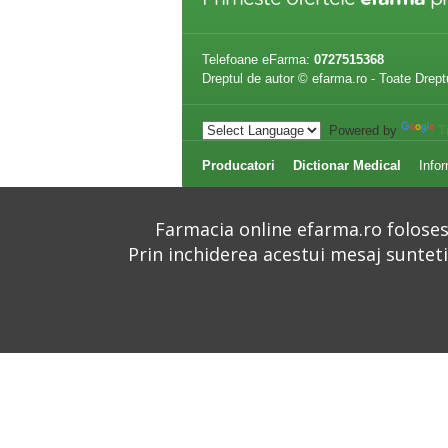
Telefoane eFarma:
0727515368
Dreptul de autor © efarma.ro - Toate Drept
Powered by
T
Producatori
Dictionar Medical
Infor
Farmacia online efarma.ro folosest
Prin inchiderea acestui mesaj suntet