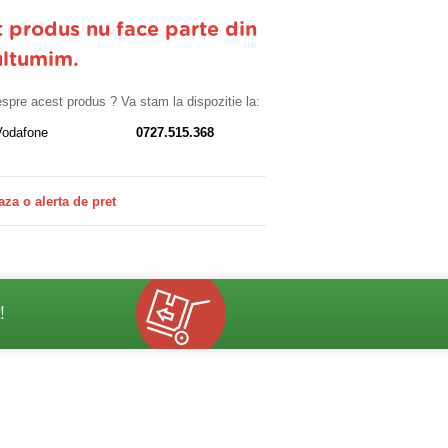
t produs nu face parte din
ultumim.
despre acest produs ? Va stam la dispozitie la:
Vodafone
0727.515.368
aza o alerta de pret
!