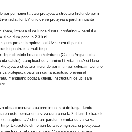
 par permanenta care protejeaza structura firului de par in
triva radiatiilor UV unic ce va protejeaza parul si nuanta
oare, intensa si de lunga durata, conferindu-i parului o
 si va dura pana la 2-3 luni.
sigura protectia optima anti-UV structurii parului,
arului pentru mai mult timp.
ei: Ingredientele botanice hidratante (Cassia Angustifolia,
da-calului), complexul de vitamine B, vitamina A si Hena
. Protejeaza structura firului de par in timpul colorarii. Contine
ce va protejeaza parul si nuanta acestuia, prevenind
ta, mentinand bogatia culorii. Instructiuni de utilizare
lor
 ofera o minunata culoare intensa si de lunga durata,
orarea este permanenta si va dura pana la 2-3 luni. Extractele
oectia optima UV structurii parului, permitandu-va sa va
timp. Extractele din ierburi botanice ingrijesc si protejeaza
a parului o stralucire naturala. Vopselele au o o aroma