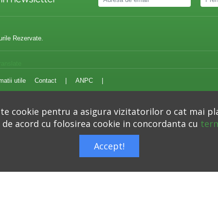
urile Rezervate.
ranslate
matii utile
Contact
|
ANPC
|
e cookie pentru a asigura vizitatorilor o cat mai pl
i de acord cu folosirea cookie in concordanta cu
term
Autoritatea Nationala pentru Protectia Consumatorilor –
anpc.ro
Accept!