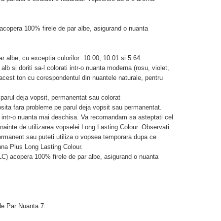
copera 100% firele de par albe, asigurand o nuanta
ar albe, cu exceptia culorilor: 10.00, 10.01 si 5.64.
b si doriti sa-l colorati intr-o nuanta moderna (rosu, violet,
est ton cu corespondentul din nuantele naturale, pentru
parul deja vopsit, permanentat sau colorat
sita fara probleme pe parul deja vopsit sau permanentat.
a intr-o nuanta mai deschisa. Va recomandam sa asteptati cel
ainte de utilizarea vopselei Long Lasting Colour. Observati
ermanent sau puteti utiliza o vopsea temporara dupa ce
na Plus Long Lasting Colour.
C) acopera 100% firele de par albe, asigurand o nuanta
de Par Nuanta 7.