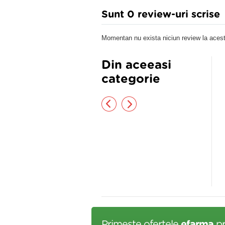
Sunt 0 review-uri scrise
Momentan nu exista niciun review la acest
Din aceeasi
categorie
TIUNE NUANTATOR VIOLET
LOTIUNE NUANTATOR PINK
0ML
200ML
,76 lei
14,76 lei
Primeste ofertele
efarma
pr