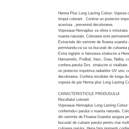
Henna Plus Long Lasting Colour- Vopsea de
timpul colorarii . Contine un protector impo
acestuia , prevenind decolorarea.
Vopseaua Hennaplus va ofera o minunata cul
nuanta naturala. Colorarea este permanenta
Extractele din seminte de floarea soarelui a
permitandu-va sa va bucurati de culoarea p
Extra ingrijire si faimoasa stralucire a Hen
Hamamelis, Podbal, Vasc, Grau, Nalba, coa
confera parului Dvs. stralucire si vitalitate
un protector impotriva radiatiilor UV unic 
decolorarea. Confera rezultate de lunga dura
vopsea de par Henna plus Long Lasting Co
CARACTERISTICILE PRODUSULUI
Rezultatul colorarii
Vopseaua Hennaplus Long Lasting Colour va
conferindu-i parului o nuanta naturala. Col
din seminte de Floarea-Soarelui asigura pr
bucurati de culoare parului pentru mai mult 
culoarea parului. Hena fara pigmenti confer