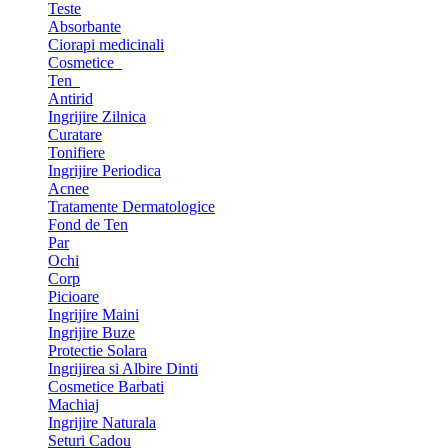
Teste
Absorbante
Ciorapi medicinali
Cosmetice
Ten
Antirid
Ingrijire Zilnica
Curatare
Tonifiere
Ingrijire Periodica
Acnee
Tratamente Dermatologice
Fond de Ten
Par
Ochi
Corp
Picioare
Ingrijire Maini
Ingrijire Buze
Protectie Solara
Ingrijirea si Albire Dinti
Cosmetice Barbati
Machiaj
Ingrijire Naturala
Seturi Cadou