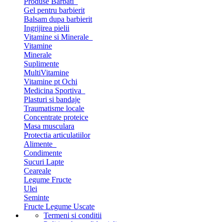
Produse Barbati
Gel pentru barbierit
Balsam dupa barbierit
Ingrijirea pielii
Vitamine si Minerale
Vitamine
Minerale
Suplimente
MultiVitamine
Vitamine pt Ochi
Medicina Sportiva
Plasturi si bandaje
Traumatisme locale
Concentrate proteice
Masa musculara
Protectia articulatiilor
Alimente
Condimente
Sucuri Lapte
Ceareale
Legume Fructe
Ulei
Seminte
Fructe Legume Uscate
Termeni si conditii