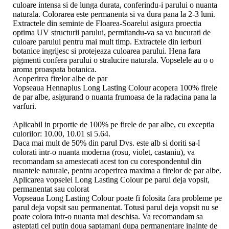
culoare intensa si de lunga durata, conferindu-i parului o nuanta
naturala. Colorarea este permanenta si va dura pana la 2-3 luni.
Extractele din seminte de Floarea-Soarelui asigura proectia
optima UV structurii parului, permitandu-va sa va bucurati de
culoare parului pentru mai mult timp. Extractele din ierburi
botanice ingrijesc si protejeaza culoarea parului. Hena fara
pigmenti confera parului o stralucire naturala. Vopselele au o o
aroma proaspata botanica.
Acoperirea firelor albe de par
Vopseaua Hennaplus Long Lasting Colour acopera 100% firele
de par albe, asigurand o nuanta frumoasa de la radacina pana la
varfuri.
Aplicabil in prportie de 100% pe firele de par albe, cu exceptia
culorilor: 10.00, 10.01 si 5.64.
Daca mai mult de 50% din parul Dvs. este alb si doriti sa-l
colorati intr-o nuanta moderna (rosu, violet, castaniu), va
recomandam sa amestecati acest ton cu corespondentul din
nuantele naturale, pentru acoperirea maxima a firelor de par albe.
Aplicarea vopselei Long Lasting Colour pe parul deja vopsit,
permanentat sau colorat
Vopseaua Long Lasting Colour poate fi folosita fara probleme pe
parul deja vopsit sau permanentat. Totusi parul deja vopsit nu se
poate colora intr-o nuanta mai deschisa. Va recomandam sa
asteptati cel putin doua saptamani dupa permanentare inainte de