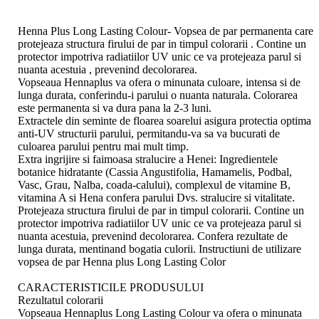
Henna Plus Long Lasting Colour- Vopsea de par permanenta care
protejeaza structura firului de par in timpul colorarii . Contine un
protector impotriva radiatiilor UV unic ce va protejeaza parul si
nuanta acestuia , prevenind decolorarea.
Vopseaua Hennaplus va ofera o minunata culoare, intensa si de
lunga durata, conferindu-i parului o nuanta naturala. Colorarea
este permanenta si va dura pana la 2-3 luni.
Extractele din seminte de floarea soarelui asigura protectia optima
anti-UV structurii parului, permitandu-va sa va bucurati de
culoarea parului pentru mai mult timp.
Extra ingrijire si faimoasa stralucire a Henei: Ingredientele
botanice hidratante (Cassia Angustifolia, Hamamelis, Podbal,
Vasc, Grau, Nalba, coada-calului), complexul de vitamine B,
vitamina A si Hena confera parului Dvs. stralucire si vitalitate.
Protejeaza structura firului de par in timpul colorarii. Contine un
protector impotriva radiatiilor UV unic ce va protejeaza parul si
nuanta acestuia, prevenind decolorarea. Confera rezultate de
lunga durata, mentinand bogatia culorii. Instructiuni de utilizare
vopsea de par Henna plus Long Lasting Color
CARACTERISTICILE PRODUSULUI
Rezultatul colorarii
Vopseaua Hennaplus Long Lasting Colour va ofera o minunata