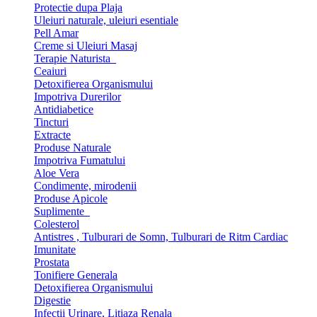
Protectie dupa Plaja
Uleiuri naturale, uleiuri esentiale
Pell Amar
Creme si Uleiuri Masaj
Terapie Naturista
Ceaiuri
Detoxifierea Organismului
Impotriva Durerilor
Antidiabetice
Tincturi
Extracte
Produse Naturale
Impotriva Fumatului
Aloe Vera
Condimente, mirodenii
Produse Apicole
Suplimente
Colesterol
Antistres , Tulburari de Somn, Tulburari de Ritm Cardiac
Imunitate
Prostata
Tonifiere Generala
Detoxifierea Organismului
Digestie
Infectii Urinare, Litiaza Renala