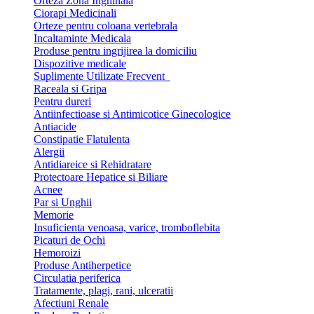
Orteza Zona Inghinala
Ciorapi Medicinali
Orteze pentru coloana vertebrala
Incaltaminte Medicala
Produse pentru ingrijirea la domiciliu
Dispozitive medicale
Suplimente Utilizate Frecvent
Raceala si Gripa
Pentru dureri
Antiinfectioase si Antimicotice Ginecologice
Antiacide
Constipatie Flatulenta
Alergii
Antidiareice si Rehidratare
Protectoare Hepatice si Biliare
Acnee
Par si Unghii
Memorie
Insuficienta venoasa, varice, tromboflebita
Picaturi de Ochi
Hemoroizi
Produse Antiherpetice
Circulatia periferica
Tratamente, plagi, rani, ulceratii
Afectiuni Renale