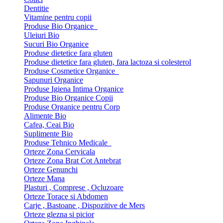
Dentitie
Vitamine pentru copii
Produse Bio Organice
Uleiuri Bio
Sucuri Bio Organice
Produse dietetice fara gluten
Produse dietetice fara gluten, fara lactoza si colesterol
Produse Cosmetice Organice
Sapunuri Organice
Produse Igiena Intima Organice
Produse Bio Organice Copii
Produse Organice pentru Corp
Alimente Bio
Cafea, Ceai Bio
Suplimente Bio
Produse Tehnico Medicale
Orteze Zona Cervicala
Orteze Zona Brat Cot Antebrat
Orteze Genunchi
Orteze Mana
Plasturi , Comprese , Ocluzoare
Orteze Torace si Abdomen
Carje , Bastoane , Dispozitive de Mers
Orteze glezna si picior