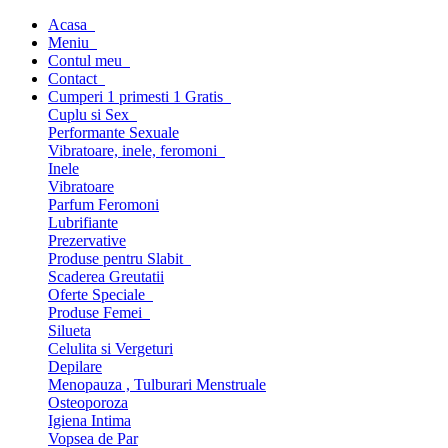
Acasa
Meniu
Contul meu
Contact
Cumperi 1 primesti 1 Gratis
Cuplu si Sex
Performante Sexuale
Vibratoare, inele, feromoni
Inele
Vibratoare
Parfum Feromoni
Lubrifiante
Prezervative
Produse pentru Slabit
Scaderea Greutatii
Oferte Speciale
Produse Femei
Silueta
Celulita si Vergeturi
Depilare
Menopauza , Tulburari Menstruale
Osteoporoza
Igiena Intima
Vopsea de Par