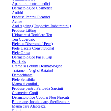
Aparatura pentru medici
Dermatologice Cosmetice
Antirid
Produse Pentru Cicatrici
Acnee
Anti Ageing ( Impotriva Imbatranirii )
Produse Lifting
Hidratare si Tonifiere Ten
Ten Cuperozic
Piele cu Discromii ( Pete )
Piele Uscata Constitutional
Piele Grasa
Dermatologice Par si Cap
Psoriazis
Creme si Lotiuni Dermatologice
Tratament Negi si Bataturi
Demachiante
Piele Sensibila
Mama si copilul
Produse pentru Perioada Sarcinii
Cosmetice Copii
Dermatologice Copii si Nou Nascuti
Biberoane, Incalzitoare, Sterilizatoare
Mama care Alapteaza
Colici