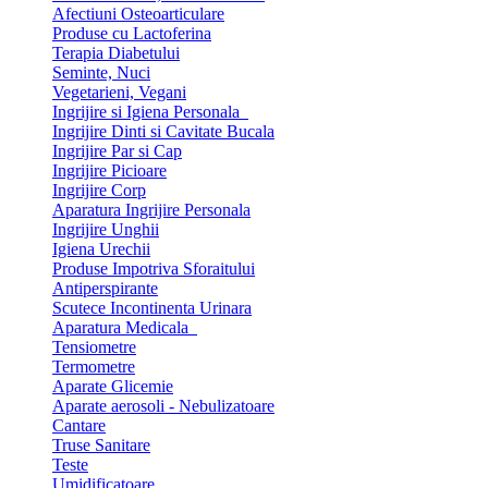
Afectiuni Osteoarticulare
Produse cu Lactoferina
Terapia Diabetului
Seminte, Nuci
Vegetarieni, Vegani
Ingrijire si Igiena Personala
Ingrijire Dinti si Cavitate Bucala
Ingrijire Par si Cap
Ingrijire Picioare
Ingrijire Corp
Aparatura Ingrijire Personala
Ingrijire Unghii
Igiena Urechii
Produse Impotriva Sforaitului
Antiperspirante
Scutece Incontinenta Urinara
Aparatura Medicala
Tensiometre
Termometre
Aparate Glicemie
Aparate aerosoli - Nebulizatoare
Cantare
Truse Sanitare
Teste
Umidificatoare