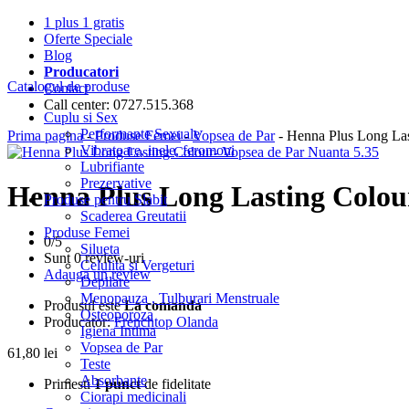
1 plus 1 gratis
Oferte Speciale
Blog
Producatori
Catalogul de produse
Contact
Call center: 0727.515.368
Cuplu si Sex
Performante Sexuale
Prima pagina
-
Produse Femei
-
Vopsea de Par
- Henna Plus Long Las
Vibratoare, inele, feromoni
Lubrifiante
Prezervative
Henna Plus Long Lasting Colour
Produse pentru Slabit
Scaderea Greutatii
Produse Femei
0/
5
Silueta
Sunt 0 review-uri
Celulita si Vergeturi
Adauga un review
Depilare
Menopauza , Tulburari Menstruale
Produsul este
La comanda
Osteoporoza
Producator:
Frenchtop Olanda
Igiena Intima
Vopsea de Par
61,80
lei
Teste
Absorbante
Primesti
1 punct
de fidelitate
Ciorapi medicinali