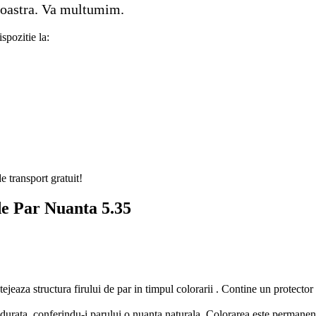
 noastra. Va multumim.
spozitie la:
e transport gratuit!
e Par Nuanta 5.35
za structura firului de par in timpul colorarii . Contine un protector 
urata, conferindu-i parului o nuanta naturala. Colorarea este permanenta