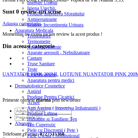
Ingrijire Unghii
Igiena Urechii
Sunt 0 review-uri scrise
Produse Impotriva Sforaitului
Antiperspirante
Adauga comentariu
Scutece Incontinenta Urinara
Aparatura Medicala
Momentan nu exista niciun review la acest produs !
Tensiometre
Termometre
Din aceeasi categorie
Aparate Glicemie
Aparate aerosoli - Nebulizatoare
Cantare
Truse Sanitare
Teste
LOTIUNE NUANTATOR PINK 200
Umidificatoare
Aparatura pentru medici
Dermatologice Cosmetice
Antirid
Produse Pentru Cicatrici
Primeste ofertele
efarma
prin newsletter
Acnee
Anti Ageing ( Impotriva Imbatranirii )
Produse Lifting
Hidratare si Tonifiere Ten
Abonare
Ten Cuperozic
Piele cu Discromii ( Pete )
Telefoane eFarma:
0727515368
Piele Uscata Constitutional