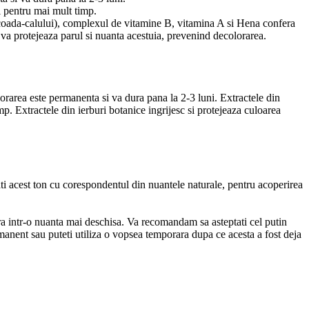
i pentru mai mult timp.
 coada-calului), complexul de vitamine B, vitamina A si Hena confera
ce va protejeaza parul si nuanta acestuia, prevenind decolorarea.
rarea este permanenta si va dura pana la 2-3 luni. Extractele din
. Extractele din ierburi botanice ingrijesc si protejeaza culoarea
ti acest ton cu corespondentul din nuantele naturale, pentru acoperirea
ra intr-o nuanta mai deschisa. Va recomandam sa asteptati cel putin
nent sau puteti utiliza o vopsea temporara dupa ce acesta a fost deja