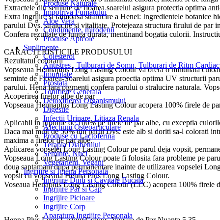
Produse Naturale
Extractele din seminte de floarea soarelui asigura protectia optima ant
Impotriva Fumatului
Extra ingrijire si faimoasa stralucire a Henei: Ingredientele botanic
Aloe Vera
parului Dvs. stralucire si vitalitate. Protejeaza structura firului de pa
Condimente, mirodenii
Confera rezultate de lunga durata, mentinand bogatia culorii. Instruc
Produse Apicole
Suplimente
CARACTERISTICILE PRODUSULUI
Colesterol
Rezultatul colorarii
Antistres , Tulburari de Somn, Tulburari de Ritm Cardiac
Vopseaua Hennaplus Long Lasting Colour va ofera o minunata culoare in
Imunitate
seminte de Floarea-Soarelui asigura proectia optima UV structurii parul
Prostata
parului. Hena fara pigmenti confera parului o stralucire naturala. Vop
Tonifiere Generala
Acoperirea firelor albe de par
Detoxifierea Organismului
Vopseaua Hennaplus Long Lasting Colour acopera 100% firele de par a
Digestie
Infectii Urinare, Litiaza Renala
Aplicabil in prportie de 100% pe firele de par albe, cu exceptia culoril
Afectiuni Osteoarticulare
Daca mai mult de 50% din parul Dvs. este alb si doriti sa-l colorati i
Produse cu Lactoferina
maxima a firelor de par albe.
Terapia Diabetului
Aplicarea vopselei Long Lasting Colour pe parul deja vopsit, permane
Seminte, Nuci
Vopseaua Long Lasting Colour poate fi folosita fara probleme pe parul
Vegetarieni, Vegani
doua saptamani dupa permanentare inainte de utilizarea vopselei Long 
Ingrijire si Igiena Personala
vopsit cu vopseaua Henna Plus Long Lasting Colour.
Ingrijire Dinti si Cavitate Bucala
Voseaua Henaplus Long Lasting Colour (LLC) acopera 100% firele de p
Ingrijire Par si Cap
Ingrijire Picioare
Ingrijire Corp
Aparatura Ingrijire Personala
Henna Plus Long Lasting Colour- Vopsea de Par Nuanta 5.35.