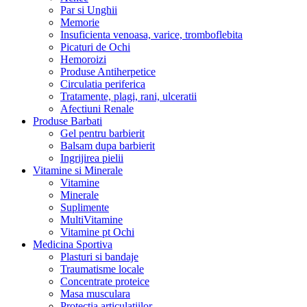
Par si Unghii
Memorie
Insuficienta venoasa, varice, tromboflebita
Picaturi de Ochi
Hemoroizi
Produse Antiherpetice
Circulatia periferica
Tratamente, plagi, rani, ulceratii
Afectiuni Renale
Produse Barbati
Gel pentru barbierit
Balsam dupa barbierit
Ingrijirea pielii
Vitamine si Minerale
Vitamine
Minerale
Suplimente
MultiVitamine
Vitamine pt Ochi
Medicina Sportiva
Plasturi si bandaje
Traumatisme locale
Concentrate proteice
Masa musculara
Protectia articulatiilor