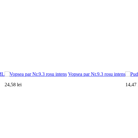
ML
Vopsea par Nr.9.3 rosu intens
24,58 lei
14,47 