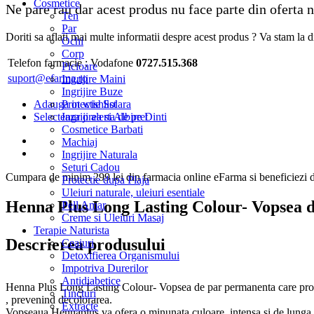
Cosmetice
Ne pare rau dar acest produs nu face parte din oferta
Ten
Par
Doriti sa aflati mai multe informatii despre acest produs ? Va stam la di
Ochi
Corp
Telefon farmacie :
Vodafone
0727.515.368
Picioare
suport@efarma.ro
Ingrijire Maini
Ingrijire Buze
Adauga in wishlist
Protectie Solara
Selecteaza o alerta de pret
Ingrijirea si Albire Dinti
Cosmetice Barbati
Machiaj
Ingrijire Naturala
Seturi Cadou
Cumpara de minim 299 lei
din farmacia online eFarma si beneficiezi d
Protectie dupa Plaja
Uleiuri naturale, uleiuri esentiale
Henna Plus Long Lasting Colour- Vopsea d
Pell Amar
Creme si Uleiuri Masaj
Terapie Naturista
Descrierea produsului
Ceaiuri
Detoxifierea Organismului
Impotriva Durerilor
Antidiabetice
Henna Plus Long Lasting Colour- Vopsea de par permanenta care protejea
Tincturi
, prevenind decolorarea.
Extracte
Vopseaua Hennaplus va ofera o minunata culoare, intensa si de lunga d