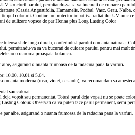
i-UV structurii parului, permitandu-va sa va bucurati de culoarea parulu
e hidratante (Cassia Angustifolia, Hamamelis, Podbal, Vasc, Grau, Nalba,
r in timpul colorarii. Contine un protector impotriva radiatiilor UV unic 
tiuni de utilizare vopsea de par Henna plus Long Lasting Color
tensa si de lunga durata, conferindu-i parului o nuanta naturala. Colo
ui, permitandu-va sa va bucurati de culoare parului pentru mai mult timp
selele au o o aroma proaspata botanica.
lbe, asigurand o nuanta frumoasa de la radacina pana la varfuri.
or: 10.00, 10.01 si 5.64.
ntr-o nuanta moderna (rosu, violet, castaniu), va recomandam sa amesteca
ntat sau colorat
 deja vopsit sau permanentat. Totusi parul deja vopsit nu se poate colo
Lasting Colour. Observati ca va puteti face parul permanent, semi-perma
ar albe, asigurand o nuanta frumoasa de la radacina pana la varfuri.