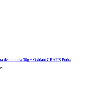
Pudra decoloranta 30g + Oxi
lei