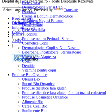
Dreptul de autor © efarma.ro - Toate Drepturile Rezervate.
Piele Grasa
Dermatologice Par si Cap
Powered by
Translate
Psoriazis
Creme si Lotiuni Dermatologice
Producatori
Tratament Negi si Bataturi
Dictionar Medical
Demachiante
Informatii utile
Piele Sensibila
Contact
Mama si copilul
|
Produse pentru Perioada Sarcinii
ANPC
Cosmetice Copii
|
Dermatologice Copii si Nou Nascuti
Biberoane, Incalzitoare, Sterilizatoare
Mama care Alapteaza
Colici
Dentitie
Vitamine pentru copii
Produse Bio Organice
Uleiuri Bio
Sucuri Bio Organice
Produse dietetice fara gluten
Produse dietetice fara gluten, fara lactoza si colesterol
Produse Cosmetice Organice
Alimente Bio
Cafea, Ceai Bio
Suplimente Bio