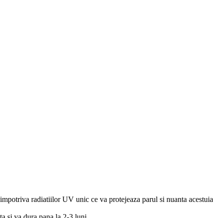
impotriva radiatiilor UV unic ce va protejeaza parul si nuanta acestuia
 si va dura pana la 2-3 luni.