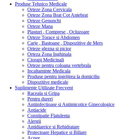
Produse Tehnico Medicale
Orteze Zona Cervicala
Orteze Zona Brat Cot Antebrat
Orteze Genunchi
Orteze Mana
Plasturi , Comprese , Ocluzoare
Orteze Torace si Abdomen
Carje , Bastoane , Dispozitive de Mers
Orteze glezna si picior
Orteza Zona Inghinala
Ciorapi Medicinali
Orteze pentru coloana vertebrala
Incaltaminte Medicala
Produse pentru ingrijirea la domiciliu
Dispozitive medicale
Suplimente Utilizate Frecvent
Raceala si Gripa
Pentru dureri
Antiinfectioase si Antimicotice Ginecologice
Antiacide
Constipatie Flatulenta
Alergii
Antidiareice si Rehidratare
Protectoare Hepatice si Biliare
Acnee