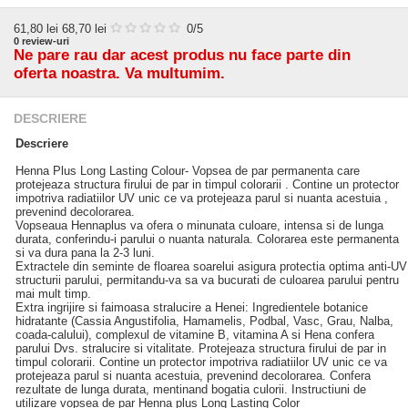
61,80
lei
68,70 lei
0
/5
0
review-uri
Ne pare rau dar acest produs nu face parte din
oferta noastra. Va multumim.
DESCRIERE
Descriere
Henna Plus Long Lasting Colour- Vopsea de par permanenta care
protejeaza structura firului de par in timpul colorarii . Contine un protector
impotriva radiatiilor UV unic ce va protejeaza parul si nuanta acestuia ,
prevenind decolorarea.
Vopseaua Hennaplus va ofera o minunata culoare, intensa si de lunga
durata, conferindu-i parului o nuanta naturala. Colorarea este permanenta
si va dura pana la 2-3 luni.
Extractele din seminte de floarea soarelui asigura protectia optima anti-UV
structurii parului, permitandu-va sa va bucurati de culoarea parului pentru
mai mult timp.
Extra ingrijire si faimoasa stralucire a Henei: Ingredientele botanice
hidratante (Cassia Angustifolia, Hamamelis, Podbal, Vasc, Grau, Nalba,
coada-calului), complexul de vitamine B, vitamina A si Hena confera
parului Dvs. stralucire si vitalitate. Protejeaza structura firului de par in
timpul colorarii. Contine un protector impotriva radiatiilor UV unic ce va
protejeaza parul si nuanta acestuia, prevenind decolorarea. Confera
rezultate de lunga durata, mentinand bogatia culorii. Instructiuni de
utilizare vopsea de par Henna plus Long Lasting Color