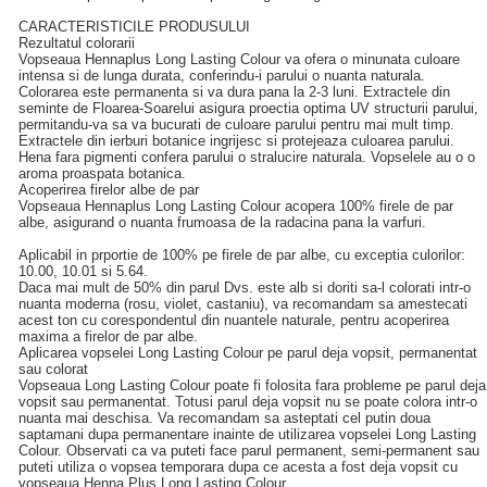
CARACTERISTICILE PRODUSULUI
Rezultatul colorarii
Vopseaua Hennaplus Long Lasting Colour va ofera o minunata culoare
intensa si de lunga durata, conferindu-i parului o nuanta naturala.
Colorarea este permanenta si va dura pana la 2-3 luni. Extractele din
seminte de Floarea-Soarelui asigura proectia optima UV structurii parului,
permitandu-va sa va bucurati de culoare parului pentru mai mult timp.
Extractele din ierburi botanice ingrijesc si protejeaza culoarea parului.
Hena fara pigmenti confera parului o stralucire naturala. Vopselele au o o
aroma proaspata botanica.
Acoperirea firelor albe de par
Vopseaua Hennaplus Long Lasting Colour acopera 100% firele de par
albe, asigurand o nuanta frumoasa de la radacina pana la varfuri.
Aplicabil in prportie de 100% pe firele de par albe, cu exceptia culorilor:
10.00, 10.01 si 5.64.
Daca mai mult de 50% din parul Dvs. este alb si doriti sa-l colorati intr-o
nuanta moderna (rosu, violet, castaniu), va recomandam sa amestecati
acest ton cu corespondentul din nuantele naturale, pentru acoperirea
maxima a firelor de par albe.
Aplicarea vopselei Long Lasting Colour pe parul deja vopsit, permanentat
sau colorat
Vopseaua Long Lasting Colour poate fi folosita fara probleme pe parul deja
vopsit sau permanentat. Totusi parul deja vopsit nu se poate colora intr-o
nuanta mai deschisa. Va recomandam sa asteptati cel putin doua
saptamani dupa permanentare inainte de utilizarea vopselei Long Lasting
Colour. Observati ca va puteti face parul permanent, semi-permanent sau
puteti utiliza o vopsea temporara dupa ce acesta a fost deja vopsit cu
vopseaua Henna Plus Long Lasting Colour.