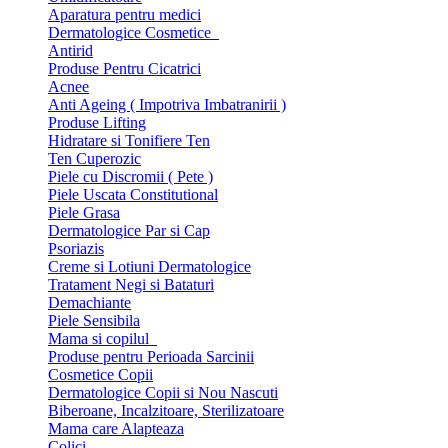
Aparatura pentru medici
Dermatologice Cosmetice
Antirid
Produse Pentru Cicatrici
Acnee
Anti Ageing ( Impotriva Imbatranirii )
Produse Lifting
Hidratare si Tonifiere Ten
Ten Cuperozic
Piele cu Discromii ( Pete )
Piele Uscata Constitutional
Piele Grasa
Dermatologice Par si Cap
Psoriazis
Creme si Lotiuni Dermatologice
Tratament Negi si Bataturi
Demachiante
Piele Sensibila
Mama si copilul
Produse pentru Perioada Sarcinii
Cosmetice Copii
Dermatologice Copii si Nou Nascuti
Biberoane, Incalzitoare, Sterilizatoare
Mama care Alapteaza
Colici