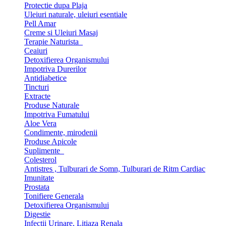
Protectie dupa Plaja
Uleiuri naturale, uleiuri esentiale
Pell Amar
Creme si Uleiuri Masaj
Terapie Naturista
Ceaiuri
Detoxifierea Organismului
Impotriva Durerilor
Antidiabetice
Tincturi
Extracte
Produse Naturale
Impotriva Fumatului
Aloe Vera
Condimente, mirodenii
Produse Apicole
Suplimente
Colesterol
Antistres , Tulburari de Somn, Tulburari de Ritm Cardiac
Imunitate
Prostata
Tonifiere Generala
Detoxifierea Organismului
Digestie
Infectii Urinare, Litiaza Renala