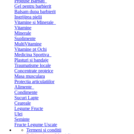
Produse Barbati
Gel pentru barbierit
Balsam dupa barbierit
Ingrijirea pielii
Vitamine si Minerale
Vitamine
Minerale
Suplimente
MultiVitamine
Vitamine pt Ochi
Medicina Sportiva
Plasturi si bandaje
Traumatisme locale
Concentrate proteice
Masa musculara
Protectia articulatiilor
Alimente
Condimente
Sucuri Lapte
Ceareale
Legume Fructe
Ulei
Seminte
Fructe Legume Uscate
Termeni si conditii