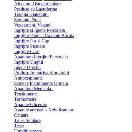
Afectiuni Osteoarticulare
Produse cu Lactoferina
Terapia Diabetului
Seminte, Nuci
Vegetarieni, Vegani
Ingrijire si Igiena Personala
Ingrijire Dinti si Cavitate Bucala
Ingrijire Par si Cap
Ingrijire Picioare
Ingrijire Corp
Aparatura Ingrijire Personala
Ingrijire Unghii
Igiena Urechii
Produse Impotriva Sforaitului
Antiperspirante
Scutece Incontinenta Urinara
Aparatura Medicala
Tensiometre
Termometre
Aparate Glicemie
Aparate aerosoli - Nebulizatoare
Cantare
Truse Sanitare
Teste
Umidificatoare