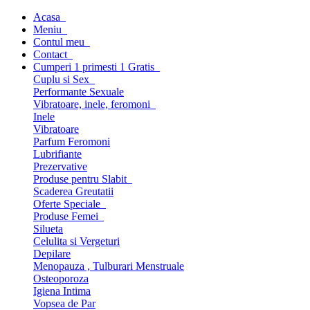
Acasa
Meniu
Contul meu
Contact
Cumperi 1 primesti 1 Gratis
Cuplu si Sex
Performante Sexuale
Vibratoare, inele, feromoni
Inele
Vibratoare
Parfum Feromoni
Lubrifiante
Prezervative
Produse pentru Slabit
Scaderea Greutatii
Oferte Speciale
Produse Femei
Silueta
Celulita si Vergeturi
Depilare
Menopauza , Tulburari Menstruale
Osteoporoza
Igiena Intima
Vopsea de Par