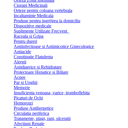
Orteza Zona Inghinala
Ciorapi Medicinali
Orteze pentru coloana vertebrala
Incaltaminte Medicala
Produse pentru ingrijirea la domiciliu
Dispozitive medicale
Suplimente Utilizate Frecvent
Raceala si Gripa
Pentru dureri
Antiinfectioase si Antimicotice Ginecologice
Antiacide
Constipatie Flatulenta
Alergii
Antidiareice si Rehidratare
Protectoare Hepatice si Biliare
Acnee
Par si Unghii
Memorie
Insuficienta venoasa, varice, tromboflebita
Picaturi de Ochi
Hemoroizi
Produse Antiherpetice
Circulatia periferica
Tratamente, plagi, rani, ulceratii
Afectiuni Renale