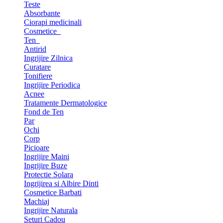
Teste
Absorbante
Ciorapi medicinali
Cosmetice
Ten
Antirid
Ingrijire Zilnica
Curatare
Tonifiere
Ingrijire Periodica
Acnee
Tratamente Dermatologice
Fond de Ten
Par
Ochi
Corp
Picioare
Ingrijire Maini
Ingrijire Buze
Protectie Solara
Ingrijirea si Albire Dinti
Cosmetice Barbati
Machiaj
Ingrijire Naturala
Seturi Cadou