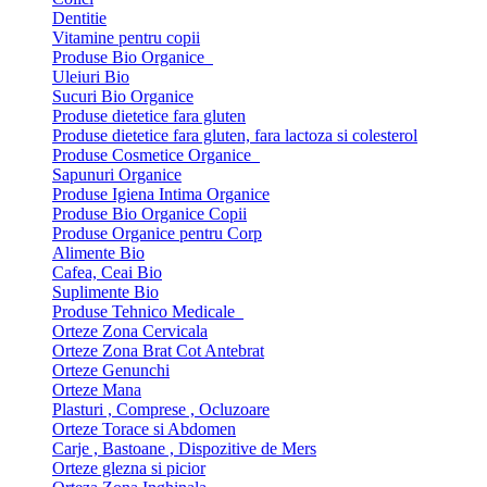
Dentitie
Vitamine pentru copii
Produse Bio Organice
Uleiuri Bio
Sucuri Bio Organice
Produse dietetice fara gluten
Produse dietetice fara gluten, fara lactoza si colesterol
Produse Cosmetice Organice
Sapunuri Organice
Produse Igiena Intima Organice
Produse Bio Organice Copii
Produse Organice pentru Corp
Alimente Bio
Cafea, Ceai Bio
Suplimente Bio
Produse Tehnico Medicale
Orteze Zona Cervicala
Orteze Zona Brat Cot Antebrat
Orteze Genunchi
Orteze Mana
Plasturi , Comprese , Ocluzoare
Orteze Torace si Abdomen
Carje , Bastoane , Dispozitive de Mers
Orteze glezna si picior