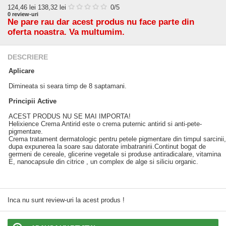
124,46
lei
138,32 lei
0
/5
0
review-uri
Ne pare rau dar acest produs nu face parte din
oferta noastra. Va multumim.
DESCRIERE
Aplicare
Dimineata si seara timp de 8 saptamani.
Principii Active
ACEST PRODUS NU SE MAI IMPORTA!
Helixience Crema Antirid este o crema puternic antirid si anti-pete-
pigmentare.
Crema tratament dermatologic pentru petele pigmentare din timpul sarcinii,
dupa expunerea la soare sau datorate imbatranirii.Continut bogat de
germeni de cereale, glicerine vegetale si produse antiradicalare, vitamina
E, nanocapsule din citrice , un complex de alge si siliciu organic.
Inca nu sunt review-uri la acest produs !