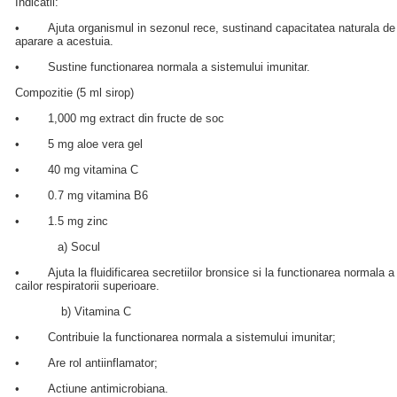
Indicatii:
• Ajuta organismul in sezonul rece, sustinand capacitatea naturala de
aparare a acestuia.
• Sustine functionarea normala a sistemului imunitar.
Compozitie (5 ml sirop)
• 1,000 mg extract din fructe de soc
• 5 mg aloe vera gel
• 40 mg vitamina C
• 0.7 mg vitamina B6
• 1.5 mg zinc
a) Socul
• Ajuta la fluidificarea secretiilor bronsice si la functionarea normala a
cailor respiratorii superioare.
b) Vitamina C
• Contribuie la functionarea normala a sistemului imunitar;
• Are rol antiinflamator;
• Actiune antimicrobiana.