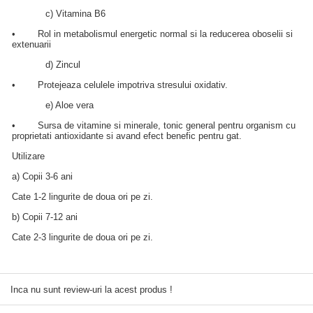
c) Vitamina B6
• Rol in metabolismul energetic normal si la reducerea oboselii si
extenuarii
d) Zincul
• Protejeaza celulele impotriva stresului oxidativ.
e) Aloe vera
• Sursa de vitamine si minerale, tonic general pentru organism cu
proprietati antioxidante si avand efect benefic pentru gat.
Utilizare
a) Copii 3-6 ani
Cate 1-2 lingurite de doua ori pe zi.
b) Copii 7-12 ani
Cate 2-3 lingurite de doua ori pe zi.
Inca nu sunt review-uri la acest produs !