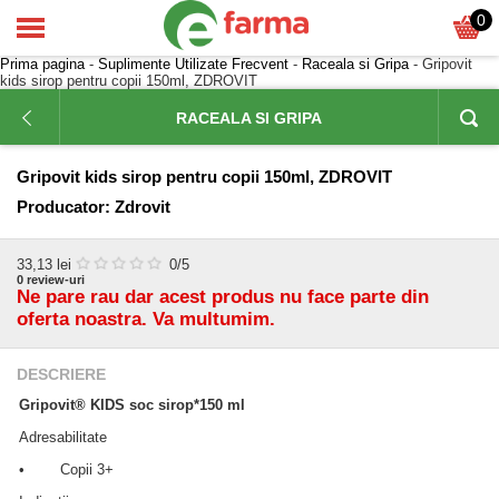
0
Prima pagina
-
Suplimente Utilizate Frecvent
-
Raceala si Gripa
- Gripovit
kids sirop pentru copii 150ml, ZDROVIT
RACEALA SI GRIPA
Gripovit kids sirop pentru copii 150ml, ZDROVIT
Producator:
Zdrovit
33,13
lei
0
/5
0
review-uri
Ne pare rau dar acest produs nu face parte din
oferta noastra. Va multumim.
DESCRIERE
Gripovit® KIDS soc sirop*150 ml
Adresabilitate
• Copii 3+