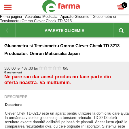
0
Prima pagina
-
Aparatura Medicala
-
Aparate Glicemie
- Glucometru si
Tensiometru Omron Clever Check TD 3213
APARATE GLICEMIE
Glucometru si Tensiometru Omron Clever Check TD 3213
Producator:
Omron Matsusaka Japan
350,00
lei
487,00 lei
0
/5
0
review-uri
Ne pare rau dar acest produs nu face parte din
oferta noastra. Va multumim.
DESCRIERE
Descriere
Clever Chek TD-3213 este un aparat pentru utilizare la domiciliu care ajută
la urmărirea valorilor glicemiei şi a tensiunii arteriale. TD-3213 oferă
rezultate exacte datorită calibrării pe bază de plasmă. Acest lucru ajută la
compararea rezultatelor dvs. cu cele obţinute în laborator. Sistemul este