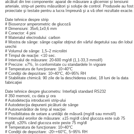
alcătuit din trei componente: aparat de măsurare a glicemiei şi tensiunii
arteriale, strip-uri pentru măsurători şi soluţie de control. Produsele au fost
proiectate şi testate pentru a lucra împreună şi a vă oferi rezultate exacte.
Date tehnice despre strip
# Biosenzor amperometric de glucozã
# Dimensiuni: 35x6,1x0,6 mm
# Conector: 4 pini
# Materialul electrodului: carbon
# Mostra de sânge: sânge capilar obţinut din vârful degetului sau din lobul
urechii
# Volumul de sânge: 1,5–2 microlitri
# Timpul de reacţie: <10 sec.
# Intervalul de mãsurare: 20-600 mg/dl (1,1-33,3 mmol/l)
# Precizie: ±7%, în conformitate cu standardele în vigoare
# Temperatura de funcţionare: 10÷40°C
# Condiţii de depozitare: 10÷40°C, 40÷95% RH
# Stabilitate chimicã: 90 zile de la deschiderea cutiei, 18 luni de la data
fabricaţiei
Date tehnice despre glucometru: Interfaţã standard RS232
# 350 memorii, cu data şi ora
# Autodetecţia introducerii strip-ului
# Autodetecţia depunerii picãturii de sânge
# Autonumãrãtor de timp al reacţiei
# Posibilitatea de setare a unitãţii de mãsurã (mg/dl sau mmol/l)
# Intervalul erorilor de mãsurare: ±15 mg/dl când glucoza este sub 75
mg/dl, ±20% când glucoza este peste 75 mg/dl
# Temperatura de funcţionare: 10÷40°C
# Condiţii de depozitare: -20÷+60°C, 5÷95% RH