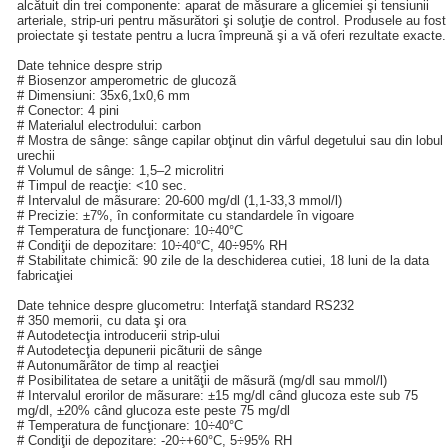
alcătuit din trei componente: aparat de măsurare a glicemiei şi tensiunii
arteriale, strip-uri pentru măsurători şi soluţie de control. Produsele au fost
proiectate şi testate pentru a lucra împreună şi a vă oferi rezultate exacte.
Date tehnice despre strip
# Biosenzor amperometric de glucozã
# Dimensiuni: 35x6,1x0,6 mm
# Conector: 4 pini
# Materialul electrodului: carbon
# Mostra de sânge: sânge capilar obţinut din vârful degetului sau din lobul
urechii
# Volumul de sânge: 1,5–2 microlitri
# Timpul de reacţie: <10 sec.
# Intervalul de mãsurare: 20-600 mg/dl (1,1-33,3 mmol/l)
# Precizie: ±7%, în conformitate cu standardele în vigoare
# Temperatura de funcţionare: 10÷40°C
# Condiţii de depozitare: 10÷40°C, 40÷95% RH
# Stabilitate chimicã: 90 zile de la deschiderea cutiei, 18 luni de la data
fabricaţiei
Date tehnice despre glucometru: Interfaţã standard RS232
# 350 memorii, cu data şi ora
# Autodetecţia introducerii strip-ului
# Autodetecţia depunerii picãturii de sânge
# Autonumãrãtor de timp al reacţiei
# Posibilitatea de setare a unitãţii de mãsurã (mg/dl sau mmol/l)
# Intervalul erorilor de mãsurare: ±15 mg/dl când glucoza este sub 75
mg/dl, ±20% când glucoza este peste 75 mg/dl
# Temperatura de funcţionare: 10÷40°C
# Condiţii de depozitare: -20÷+60°C, 5÷95% RH