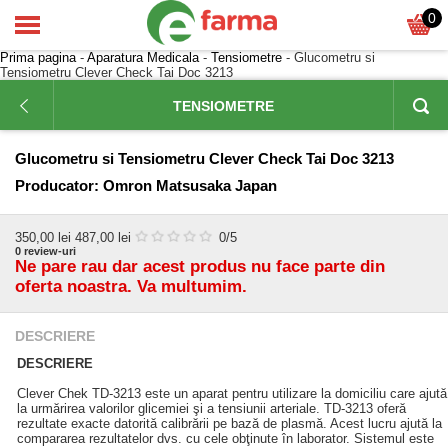
0
Prima pagina
-
Aparatura Medicala
-
Tensiometre
- Glucometru si
Tensiometru Clever Check Tai Doc 3213
TENSIOMETRE
Glucometru si Tensiometru Clever Check Tai Doc 3213
Producator:
Omron Matsusaka Japan
350,00
lei
487,00 lei
0
/5
0
review-uri
Ne pare rau dar acest produs nu face parte din
oferta noastra. Va multumim.
DESCRIERE
DESCRIERE
Clever Chek TD-3213 este un aparat pentru utilizare la domiciliu care ajută
la urmărirea valorilor glicemiei şi a tensiunii arteriale. TD-3213 oferă
rezultate exacte datorită calibrării pe bază de plasmă. Acest lucru ajută la
compararea rezultatelor dvs. cu cele obţinute în laborator. Sistemul este