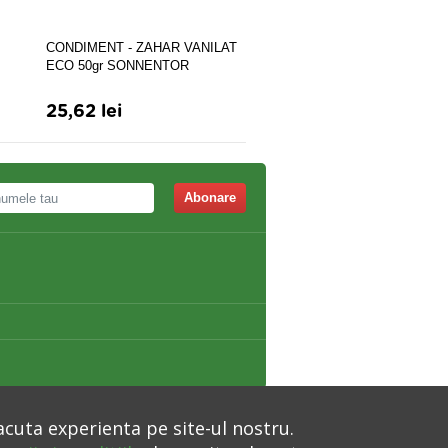
CONDIMENT - ZAHAR VANILAT
CONDIMENT - CHILI MAC
ECO 50gr SONNENTOR
ECO 40gr SONNENTOR
25,62 lei
14,60 lei
Abonare
acuta experienta pe site-ul nostru.