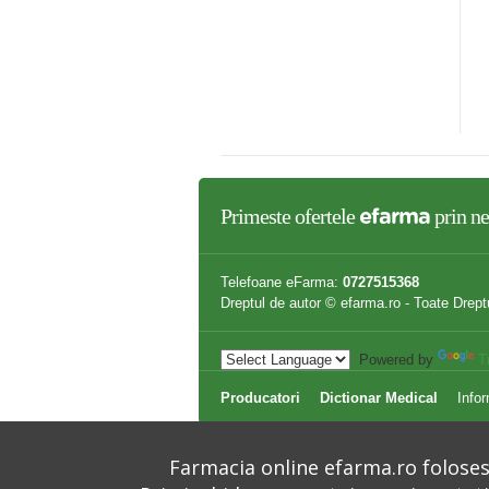
NDIMENT - AMESTEC
Ghimbir pulbere 100g
RDETURI DE PROVENCE
O 25gr SONNENTOR
,54 lei
10,49 lei
Primeste ofertele
prin ne
efarma
Telefoane eFarma:
0727515368
Dreptul de autor © efarma.ro - Toate Drept
Powered by
T
Producatori
Dictionar Medical
Infor
Farmacia online efarma.ro folosest