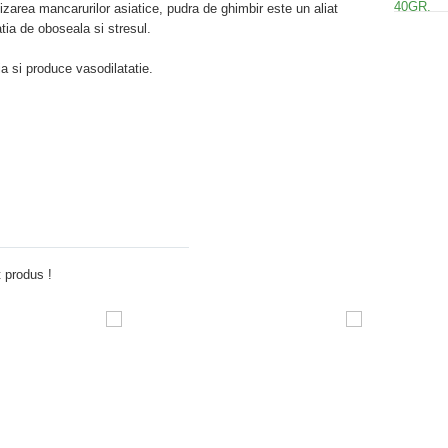
tizarea mancarurilor asiatice, pudra de ghimbir este un aliat
atia de oboseala si stresul.
tia si produce vasodilatatie.
Adauga comentariu
 produs !