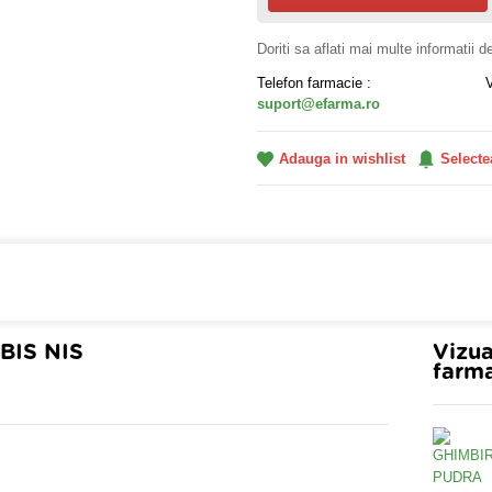
Doriti sa aflati mai multe informatii 
Telefon farmacie :
suport@efarma.ro
Adauga in wishlist
Selecte
a online eFarma si beneficiezi de transport gratuit!
BIS NIS
Vizua
farma