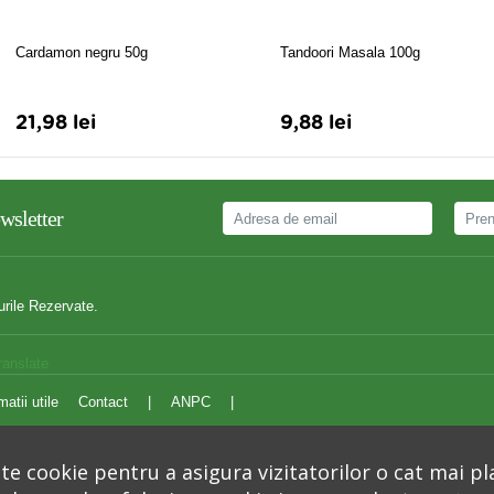
Cardamon negru 50g
Tandoori Masala 100g
21,98 lei
9,88 lei
wsletter
urile Rezervate.
ranslate
matii utile
Contact
|
ANPC
|
e cookie pentru a asigura vizitatorilor o cat mai pl