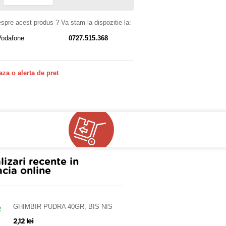
despre acest produs ? Va stam la dispozitie la:
Vodafone
0727.515.368
aza o alerta de pret
lizari recente in
cia online
GHIMBIR PUDRA 40GR, BIS NIS
2,12 lei