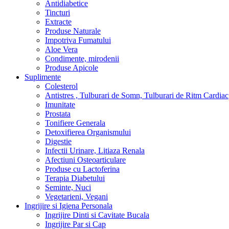
Antidiabetice
Tincturi
Extracte
Produse Naturale
Impotriva Fumatului
Aloe Vera
Condimente, mirodenii
Produse Apicole
Suplimente
Colesterol
Antistres , Tulburari de Somn, Tulburari de Ritm Cardiac
Imunitate
Prostata
Tonifiere Generala
Detoxifierea Organismului
Digestie
Infectii Urinare, Litiaza Renala
Afectiuni Osteoarticulare
Produse cu Lactoferina
Terapia Diabetului
Seminte, Nuci
Vegetarieni, Vegani
Ingrijire si Igiena Personala
Ingrijire Dinti si Cavitate Bucala
Ingrijire Par si Cap