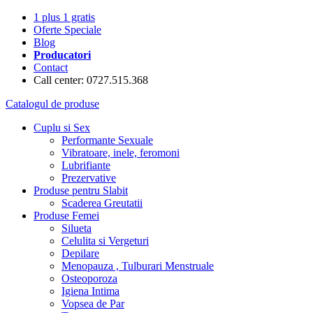
1 plus 1 gratis
Oferte Speciale
Blog
Producatori
Contact
Call center: 0727.515.368
Catalogul de produse
Cuplu si Sex
Performante Sexuale
Vibratoare, inele, feromoni
Lubrifiante
Prezervative
Produse pentru Slabit
Scaderea Greutatii
Produse Femei
Silueta
Celulita si Vergeturi
Depilare
Menopauza , Tulburari Menstruale
Osteoporoza
Igiena Intima
Vopsea de Par