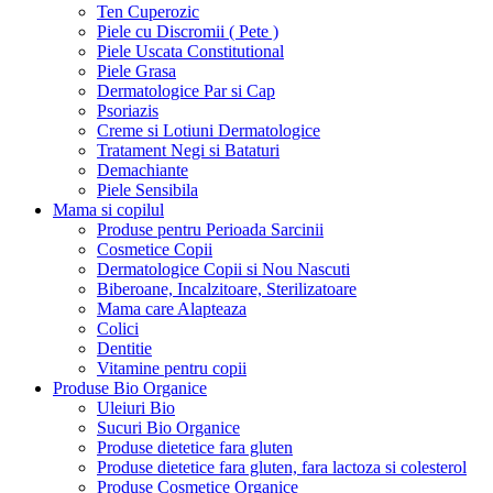
Ten Cuperozic
Piele cu Discromii ( Pete )
Piele Uscata Constitutional
Piele Grasa
Dermatologice Par si Cap
Psoriazis
Creme si Lotiuni Dermatologice
Tratament Negi si Bataturi
Demachiante
Piele Sensibila
Mama si copilul
Produse pentru Perioada Sarcinii
Cosmetice Copii
Dermatologice Copii si Nou Nascuti
Biberoane, Incalzitoare, Sterilizatoare
Mama care Alapteaza
Colici
Dentitie
Vitamine pentru copii
Produse Bio Organice
Uleiuri Bio
Sucuri Bio Organice
Produse dietetice fara gluten
Produse dietetice fara gluten, fara lactoza si colesterol
Produse Cosmetice Organice