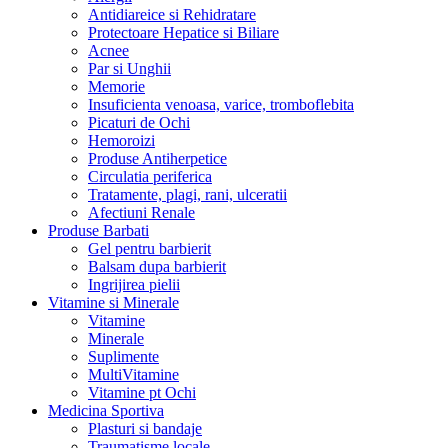
Antidiareice si Rehidratare
Protectoare Hepatice si Biliare
Acnee
Par si Unghii
Memorie
Insuficienta venoasa, varice, tromboflebita
Picaturi de Ochi
Hemoroizi
Produse Antiherpetice
Circulatia periferica
Tratamente, plagi, rani, ulceratii
Afectiuni Renale
Produse Barbati
Gel pentru barbierit
Balsam dupa barbierit
Ingrijirea pielii
Vitamine si Minerale
Vitamine
Minerale
Suplimente
MultiVitamine
Vitamine pt Ochi
Medicina Sportiva
Plasturi si bandaje
Traumatisme locale