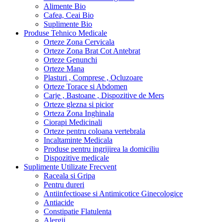
Alimente Bio
Cafea, Ceai Bio
Suplimente Bio
Produse Tehnico Medicale
Orteze Zona Cervicala
Orteze Zona Brat Cot Antebrat
Orteze Genunchi
Orteze Mana
Plasturi , Comprese , Ocluzoare
Orteze Torace si Abdomen
Carje , Bastoane , Dispozitive de Mers
Orteze glezna si picior
Orteza Zona Inghinala
Ciorapi Medicinali
Orteze pentru coloana vertebrala
Incaltaminte Medicala
Produse pentru ingrijirea la domiciliu
Dispozitive medicale
Suplimente Utilizate Frecvent
Raceala si Gripa
Pentru dureri
Antiinfectioase si Antimicotice Ginecologice
Antiacide
Constipatie Flatulenta
Alergii