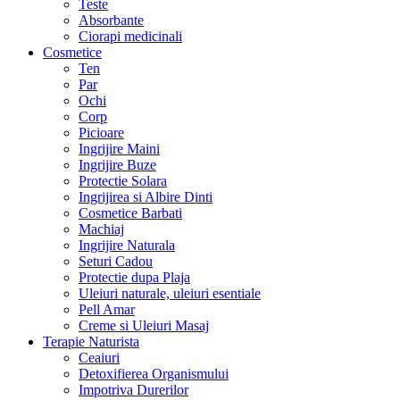
Teste
Absorbante
Ciorapi medicinali
Cosmetice
Ten
Par
Ochi
Corp
Picioare
Ingrijire Maini
Ingrijire Buze
Protectie Solara
Ingrijirea si Albire Dinti
Cosmetice Barbati
Machiaj
Ingrijire Naturala
Seturi Cadou
Protectie dupa Plaja
Uleiuri naturale, uleiuri esentiale
Pell Amar
Creme si Uleiuri Masaj
Terapie Naturista
Ceaiuri
Detoxifierea Organismului
Impotriva Durerilor