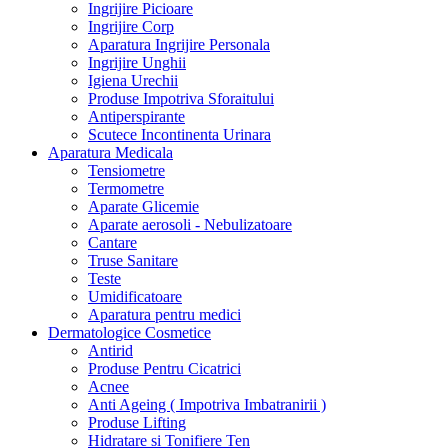
Ingrijire Picioare
Ingrijire Corp
Aparatura Ingrijire Personala
Ingrijire Unghii
Igiena Urechii
Produse Impotriva Sforaitului
Antiperspirante
Scutece Incontinenta Urinara
Aparatura Medicala
Tensiometre
Termometre
Aparate Glicemie
Aparate aerosoli - Nebulizatoare
Cantare
Truse Sanitare
Teste
Umidificatoare
Aparatura pentru medici
Dermatologice Cosmetice
Antirid
Produse Pentru Cicatrici
Acnee
Anti Ageing ( Impotriva Imbatranirii )
Produse Lifting
Hidratare si Tonifiere Ten