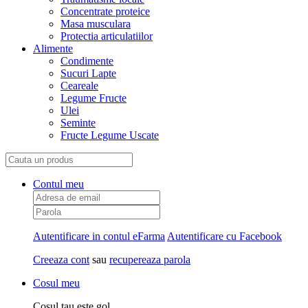
Concentrate proteice
Masa musculara
Protectia articulatiilor
Alimente
Condimente
Sucuri Lapte
Ceareale
Legume Fructe
Ulei
Seminte
Fructe Legume Uscate
Contul meu
Autentificare in contul eFarma
Autentificare cu Facebook
Creeaza cont
sau
recupereaza parola
Cosul meu
Cosul tau este gol