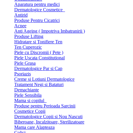
Aparatura pentru medici
Dermatologice Cosmetice
Antirid
Produse Pentru Cicatrici
Acnee
Anti Ageing ( Impotriva Imbatranirii )
Produse Lifting
Hidratare si Tonifiere Ten
Ten Cuperozic
Piele cu Discromii ( Pete )
Piele Uscata Constitutional
Piele Grasa
Dermatologice Par si Cap
Psoriazis
Creme si Lotiuni Dermatologice
Tratament Negi si Bataturi
Demachiante
Piele Sensibila
Mama si copilul
Produse pentru Perioada Sarcinii
Cosmetice Copii
Dermatologice Copii si Nou Nascuti
Biberoane, Incalzitoare, Sterilizatoare
Mama care Alapteaza
Colici