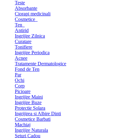
Teste
Absorbante
Ciorapi medicinali
Cosmetice
Ten
Antirid
Ingrijire Zilnica
Curatare
Tonifiere
Ingrijire Periodica
Acnee
Tratamente Dermatologice
Fond de Ten
Par
Ochi
Corp
Picioare
Ingrijire Maini
Ingrijire Buze
Protectie Solara
Ingrijirea si Albire Dinti
Cosmetice Barbati
Machiaj
Ingrijire Naturala
Seturi Cadou