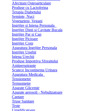
Afectiuni Osteoarticulare
Produse cu Lactoferina
Terapia Diabetului
Seminte, Nuci
Vegetarieni, Vegani
Ingrijire si Igiena Personala
Ingrijire Dinti si Cavitate Bucala
Ingrijire Par si Cap
Ingrijire Picioare
Ingrijire Corp
Aparatura Ingrijire Personala
Ingrijire Unghii
Igiena Urechii
Produse Impotriva Sforaitului
Antiperspirante
Scutece Incontinenta Urinara
Aparatura Medicala
Tensiometre
Termometre
Aparate Glicemie
Aparate aerosoli - Nebulizatoare
Cantare
Truse Sanitare
Teste
Umidificatoare