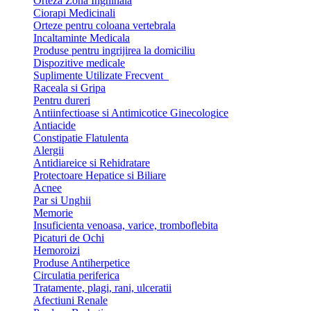
Orteza Zona Inghinala
Ciorapi Medicinali
Orteze pentru coloana vertebrala
Incaltaminte Medicala
Produse pentru ingrijirea la domiciliu
Dispozitive medicale
Suplimente Utilizate Frecvent
Raceala si Gripa
Pentru dureri
Antiinfectioase si Antimicotice Ginecologice
Antiacide
Constipatie Flatulenta
Alergii
Antidiareice si Rehidratare
Protectoare Hepatice si Biliare
Acnee
Par si Unghii
Memorie
Insuficienta venoasa, varice, tromboflebita
Picaturi de Ochi
Hemoroizi
Produse Antiherpetice
Circulatia periferica
Tratamente, plagi, rani, ulceratii
Afectiuni Renale