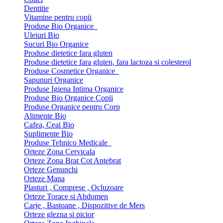
Dentitie
Vitamine pentru copii
Produse Bio Organice
Uleiuri Bio
Sucuri Bio Organice
Produse dietetice fara gluten
Produse dietetice fara gluten, fara lactoza si colesterol
Produse Cosmetice Organice
Sapunuri Organice
Produse Igiena Intima Organice
Produse Bio Organice Copii
Produse Organice pentru Corp
Alimente Bio
Cafea, Ceai Bio
Suplimente Bio
Produse Tehnico Medicale
Orteze Zona Cervicala
Orteze Zona Brat Cot Antebrat
Orteze Genunchi
Orteze Mana
Plasturi , Comprese , Ocluzoare
Orteze Torace si Abdomen
Carje , Bastoane , Dispozitive de Mers
Orteze glezna si picior