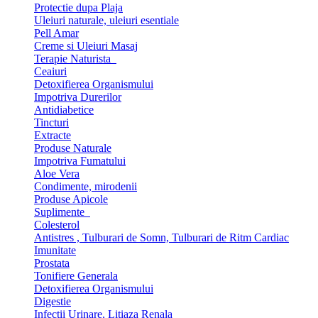
Protectie dupa Plaja
Uleiuri naturale, uleiuri esentiale
Pell Amar
Creme si Uleiuri Masaj
Terapie Naturista
Ceaiuri
Detoxifierea Organismului
Impotriva Durerilor
Antidiabetice
Tincturi
Extracte
Produse Naturale
Impotriva Fumatului
Aloe Vera
Condimente, mirodenii
Produse Apicole
Suplimente
Colesterol
Antistres , Tulburari de Somn, Tulburari de Ritm Cardiac
Imunitate
Prostata
Tonifiere Generala
Detoxifierea Organismului
Digestie
Infectii Urinare, Litiaza Renala