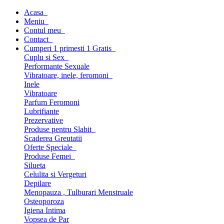
Acasa
Meniu
Contul meu
Contact
Cumperi 1 primesti 1 Gratis
Cuplu si Sex
Performante Sexuale
Vibratoare, inele, feromoni
Inele
Vibratoare
Parfum Feromoni
Lubrifiante
Prezervative
Produse pentru Slabit
Scaderea Greutatii
Oferte Speciale
Produse Femei
Silueta
Celulita si Vergeturi
Depilare
Menopauza , Tulburari Menstruale
Osteoporoza
Igiena Intima
Vopsea de Par