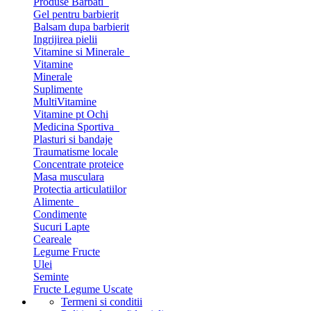
Produse Barbati
Gel pentru barbierit
Balsam dupa barbierit
Ingrijirea pielii
Vitamine si Minerale
Vitamine
Minerale
Suplimente
MultiVitamine
Vitamine pt Ochi
Medicina Sportiva
Plasturi si bandaje
Traumatisme locale
Concentrate proteice
Masa musculara
Protectia articulatiilor
Alimente
Condimente
Sucuri Lapte
Ceareale
Legume Fructe
Ulei
Seminte
Fructe Legume Uscate
Termeni si conditii