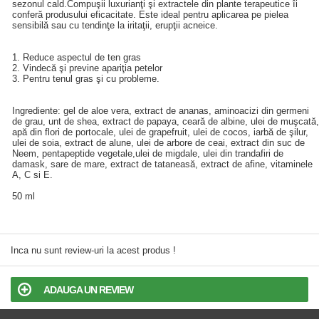
sezonul cald.Compuşii luxurianţi şi extractele din plante terapeutice îi
conferă produsului eficacitate. Este ideal pentru aplicarea pe pielea
sensibilă sau cu tendinţe la iritaţii, erupţii acneice.
1. Reduce aspectul de ten gras
2. Vindecă şi previne apariţia petelor
3. Pentru tenul gras şi cu probleme.
Ingrediente: gel de aloe vera, extract de ananas, aminoacizi din germeni
de grau, unt de shea, extract de papaya, ceară de albine, ulei de muşcată,
apă din flori de portocale, ulei de grapefruit, ulei de cocos, iarbă de şilur,
ulei de soia, extract de alune, ulei de arbore de ceai, extract din suc de
Neem, pentapeptide vegetale,ulei de migdale, ulei din trandafiri de
damask, sare de mare, extract de tataneasă, extract de afine, vitaminele
A, C si E.
50 ml
Inca nu sunt review-uri la acest produs !
ADAUGA UN REVIEW