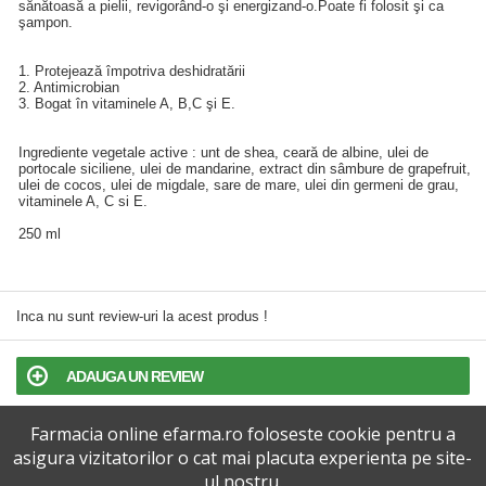
sănătoasă a pielii, revigorând-o şi energizand-o.Poate fi folosit şi ca
şampon.
1. Protejează împotriva deshidratării
2. Antimicrobian
3. Bogat în vitaminele A, B,C şi E.
Ingrediente vegetale active : unt de shea, ceară de albine, ulei de
portocale siciliene, ulei de mandarine, extract din sâmbure de grapefruit,
ulei de cocos, ulei de migdale, sare de mare, ulei din germeni de grau,
vitaminele A, C si E.
250 ml
Inca nu sunt review-uri la acest produs !
ADAUGA UN REVIEW
Farmacia online efarma.ro foloseste cookie pentru a
TERMENI SI CONDITII
asigura vizitatorilor o cat mai placuta experienta pe site-
ul nostru.