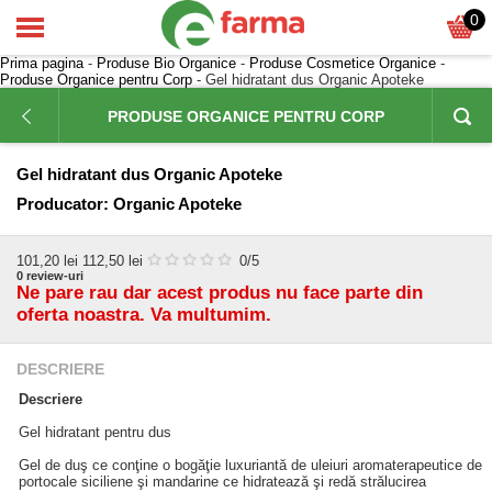
0
Prima pagina
-
Produse Bio Organice
-
Produse Cosmetice Organice
-
Produse Organice pentru Corp
- Gel hidratant dus Organic Apoteke
PRODUSE ORGANICE PENTRU CORP
Gel hidratant dus Organic Apoteke
Producator:
Organic Apoteke
101,20
lei
112,50 lei
0
/5
0
review-uri
Ne pare rau dar acest produs nu face parte din
oferta noastra. Va multumim.
DESCRIERE
Descriere
Gel hidratant pentru dus
Gel de duş ce conţine o bogăţie luxuriantă de uleiuri aromaterapeutice de
portocale siciliene şi mandarine ce hidratează şi redă strălucirea