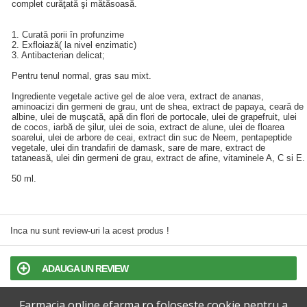
complet curăţată şi mătăsoasă.
1. Curată porii în profunzime
2. Exfloiază( la nivel enzimatic)
3. Antibacterian delicat;
Pentru tenul normal, gras sau mixt.
Ingrediente vegetale active gel de aloe vera, extract de ananas,
aminoacizi din germeni de grau, unt de shea, extract de papaya, ceară de
albine, ulei de muşcată, apă din flori de portocale, ulei de grapefruit, ulei
de cocos, iarbă de şilur, ulei de soia, extract de alune, ulei de floarea
soarelui, ulei de arbore de ceai, extract din suc de Neem, pentapeptide
vegetale, ulei din trandafiri de damask, sare de mare, extract de
tataneasă, ulei din germeni de grau, extract de afine, vitaminele A, C si E.
50 ml.
Inca nu sunt review-uri la acest produs !
ADAUGA UN REVIEW
Farmacia online efarma.ro foloseste cookie pentru a