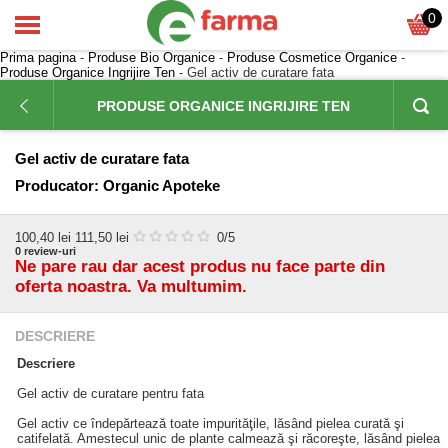
0
Prima pagina
-
Produse Bio Organice
-
Produse Cosmetice Organice
-
Produse Organice Ingrijire Ten
- Gel activ de curatare fata
PRODUSE ORGANICE INGRIJIRE TEN
Gel activ de curatare fata
Producator:
Organic Apoteke
100,40
lei
111,50 lei
0
/5
0
review-uri
Ne pare rau dar acest produs nu face parte din
oferta noastra. Va multumim.
DESCRIERE
Descriere
Gel activ de curatare pentru fata
Gel activ ce îndepărtează toate impurităţile, lăsând pielea curată şi
catifelată. Amestecul unic de plante calmează şi răcoreşte, lăsând pielea