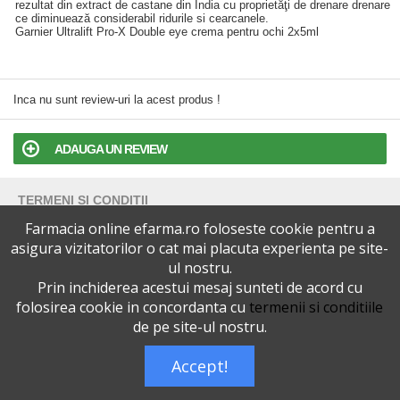
rezultat din extract de castane din India cu proprietăţi de drenare drenare
ce diminuează considerabil ridurile si cearcanele.
Garnier Ultralift Pro-X Double eye crema pentru ochi 2x5ml
Inca nu sunt review-uri la acest produs !
ADAUGA UN REVIEW
TERMENI SI CONDITII
Farmacia online efarma.ro foloseste cookie pentru a
POLITICA DE CONFIDENTIALITATE
asigura vizitatorilor o cat mai placuta experienta pe site-
ul nostru.
Prin inchiderea acestui mesaj sunteti de acord cu
VERSIUNEA DESKTOP
folosirea cookie in concordanta cu
termenii si conditiile
de pe site-ul nostru.
Telefoane eFarma:
0727515368
Dreptul de autor © efarma.ro - Toate Drepturile Rezervate.
Accept!