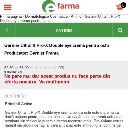
0
Prima pagina
-
Dermatologice Cosmetice
-
Antirid
- Garnier Ultralift Pro-X
Double eye crema pentru ochi
ANTIRID
Garnier Ultralift Pro-X Double eye crema pentru ochi
Producator:
Garnier Franta
62,30
lei
66,90 lei
0
/5
0
review-uri
Ne pare rau dar acest produs nu face parte din
oferta noastra. Va multumim.
DESCRIERE
Principii Active
Garnier Ultralift Pro-X Double eye crema pentru ochi este o crema cu
dublă acţiune pentru conturul ochilor. Un capăt contine cremă anti-rid si
rezultata din molecule puternic dermo-reconstructive, Pro-Xylane extras
natural din arborii de fag iar celălalt capăt este anti-pungi si contine gel