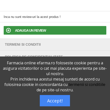
Inca nu sunt review-uri la acest produs !
ADAUGA UN REVIEW
TERMENI SI CONDITII
POLITICA DE CONFIDENTIALITATE
Farmacia online efarma.ro foloseste cookie pentru a
asigura vizitatorilor o cat mai placuta experienta pe site-
VERSIUNEA DESKTOP
ul nostru.
Prin inchiderea acestui mesaj sunteti de acord cu
Telefoane eFarma:
0727515368
folosirea cookie in concordanta cu
termenii si conditiile
Dreptul de autor © efarma.ro - Toate Drepturile Rezervate.
de pe site-ul nostru.
Accept!