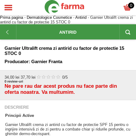
0
Prima pagina
-
Dermatologice Cosmetice
-
Antirid
- Garnier Ultralift crema zi
antirid cu factor de protectie 15 STOC 0
ANTIRID
Garnier Ultralift crema zi antirid cu factor de protectie 15
STOC 0
Producator:
Garnier Franta
34,00
lei
37,70 lei
0
/5
0
review-uri
Ne pare rau dar acest produs nu face parte din
oferta noastra. Va multumim.
DESCRIERE
Principii Active
Garnier Ultralift crema zi antirid cu factor de protectie SPF 15 pentru o
ingrijire intensivă zi de zi pentru a combate chiar şi ridurile profunde, cu
ghimbir dermo-decrispant.