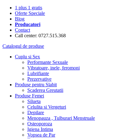
1 plus 1 gratis
Oferte Speciale
Blog
Producatori
Contact
Call center: 0727.515.368
Catalogul de produse
Cuplu si Sex
Performante Sexuale
Vibratoare, inele, feromoni
Lubrifiante
Prezervative
Produse pentru Slabit
Scaderea Greutatii
Produse Femei
Silueta
Celulita si Vergeturi
Depilare
Menopauza , Tulburari Menstruale
Osteoporoza
Igiena Intima
Vopsea de Par