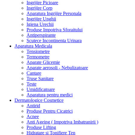
Ingrijire Picioare
Ingrijire Corp
Aparatura Ingrijire Personala
Ingrijire Unghii
Igiena Urechii
Produse Impotriva Sforaitului
Antiperspirante
Scutece Incontinenta Urinara
Aparatura Medicala
Tensiometre
Termometre
Aparate Glicemie
Aparate aerosoli - Nebulizatoare
Cantare
Truse Sanitare
Teste
Umidificatoare
Aparatura pentru medici
Dermatologice Cosmetice
Antirid
Produse Pentru Cicatrici
Acnee
Anti Ageing ( Impotriva Imbatranirii )
Produse Lifting
Hidratare si Tonifiere Ten