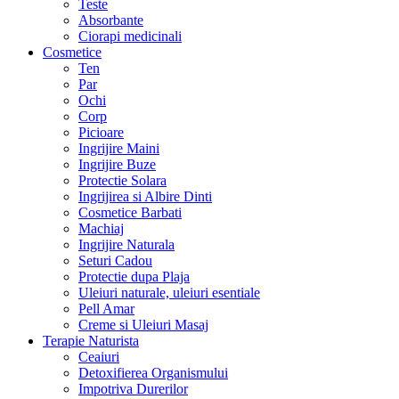
Teste
Absorbante
Ciorapi medicinali
Cosmetice
Ten
Par
Ochi
Corp
Picioare
Ingrijire Maini
Ingrijire Buze
Protectie Solara
Ingrijirea si Albire Dinti
Cosmetice Barbati
Machiaj
Ingrijire Naturala
Seturi Cadou
Protectie dupa Plaja
Uleiuri naturale, uleiuri esentiale
Pell Amar
Creme si Uleiuri Masaj
Terapie Naturista
Ceaiuri
Detoxifierea Organismului
Impotriva Durerilor