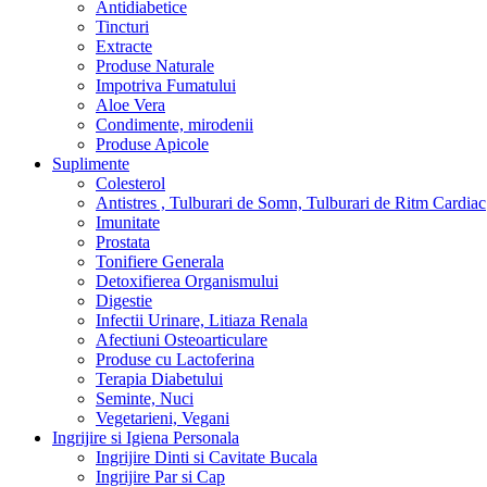
Antidiabetice
Tincturi
Extracte
Produse Naturale
Impotriva Fumatului
Aloe Vera
Condimente, mirodenii
Produse Apicole
Suplimente
Colesterol
Antistres , Tulburari de Somn, Tulburari de Ritm Cardiac
Imunitate
Prostata
Tonifiere Generala
Detoxifierea Organismului
Digestie
Infectii Urinare, Litiaza Renala
Afectiuni Osteoarticulare
Produse cu Lactoferina
Terapia Diabetului
Seminte, Nuci
Vegetarieni, Vegani
Ingrijire si Igiena Personala
Ingrijire Dinti si Cavitate Bucala
Ingrijire Par si Cap