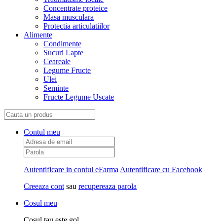
Concentrate proteice
Masa musculara
Protectia articulatiilor
Alimente
Condimente
Sucuri Lapte
Ceareale
Legume Fructe
Ulei
Seminte
Fructe Legume Uscate
Contul meu
Autentificare in contul eFarma
Autentificare cu Facebook
Creeaza cont
sau
recupereaza parola
Cosul meu
Cosul tau este gol