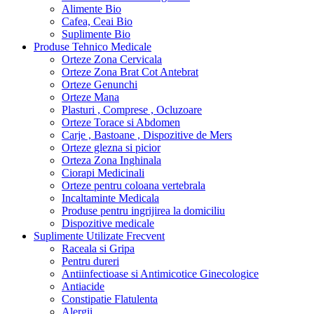
Alimente Bio
Cafea, Ceai Bio
Suplimente Bio
Produse Tehnico Medicale
Orteze Zona Cervicala
Orteze Zona Brat Cot Antebrat
Orteze Genunchi
Orteze Mana
Plasturi , Comprese , Ocluzoare
Orteze Torace si Abdomen
Carje , Bastoane , Dispozitive de Mers
Orteze glezna si picior
Orteza Zona Inghinala
Ciorapi Medicinali
Orteze pentru coloana vertebrala
Incaltaminte Medicala
Produse pentru ingrijirea la domiciliu
Dispozitive medicale
Suplimente Utilizate Frecvent
Raceala si Gripa
Pentru dureri
Antiinfectioase si Antimicotice Ginecologice
Antiacide
Constipatie Flatulenta
Alergii