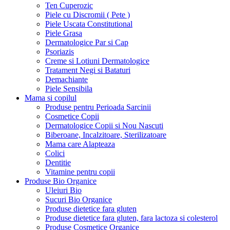
Ten Cuperozic
Piele cu Discromii ( Pete )
Piele Uscata Constitutional
Piele Grasa
Dermatologice Par si Cap
Psoriazis
Creme si Lotiuni Dermatologice
Tratament Negi si Bataturi
Demachiante
Piele Sensibila
Mama si copilul
Produse pentru Perioada Sarcinii
Cosmetice Copii
Dermatologice Copii si Nou Nascuti
Biberoane, Incalzitoare, Sterilizatoare
Mama care Alapteaza
Colici
Dentitie
Vitamine pentru copii
Produse Bio Organice
Uleiuri Bio
Sucuri Bio Organice
Produse dietetice fara gluten
Produse dietetice fara gluten, fara lactoza si colesterol
Produse Cosmetice Organice