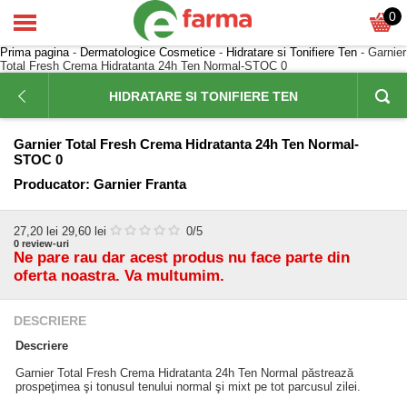
0
Prima pagina
-
Dermatologice Cosmetice
-
Hidratare si Tonifiere Ten
- Garnier
Total Fresh Crema Hidratanta 24h Ten Normal-STOC 0
HIDRATARE SI TONIFIERE TEN
Garnier Total Fresh Crema Hidratanta 24h Ten Normal-
STOC 0
Producator:
Garnier Franta
27,20
lei
29,60 lei
0
/5
0
review-uri
Ne pare rau dar acest produs nu face parte din
oferta noastra. Va multumim.
DESCRIERE
Descriere
Garnier Total Fresh Crema Hidratanta 24h Ten Normal păstrează
prospeţimea şi tonusul tenului normal şi mixt pe tot parcusul zilei.