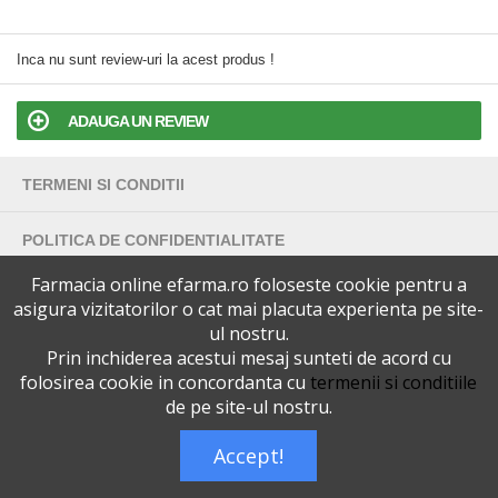
Inca nu sunt review-uri la acest produs !
ADAUGA UN REVIEW
TERMENI SI CONDITII
POLITICA DE CONFIDENTIALITATE
Farmacia online efarma.ro foloseste cookie pentru a
VERSIUNEA DESKTOP
asigura vizitatorilor o cat mai placuta experienta pe site-
ul nostru.
Telefoane eFarma:
Prin inchiderea acestui mesaj sunteti de acord cu
0727515368
Dreptul de autor © efarma.ro - Toate Drepturile Rezervate.
folosirea cookie in concordanta cu
termenii si conditiile
de pe site-ul nostru.
Accept!