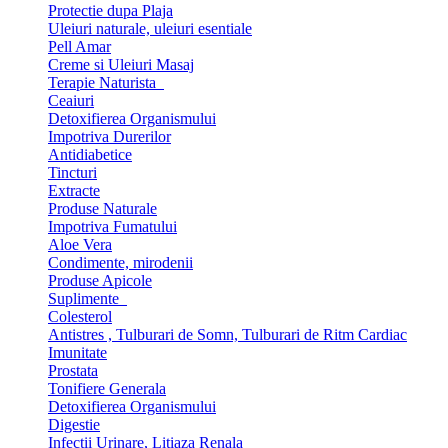
Protectie dupa Plaja
Uleiuri naturale, uleiuri esentiale
Pell Amar
Creme si Uleiuri Masaj
Terapie Naturista
Ceaiuri
Detoxifierea Organismului
Impotriva Durerilor
Antidiabetice
Tincturi
Extracte
Produse Naturale
Impotriva Fumatului
Aloe Vera
Condimente, mirodenii
Produse Apicole
Suplimente
Colesterol
Antistres , Tulburari de Somn, Tulburari de Ritm Cardiac
Imunitate
Prostata
Tonifiere Generala
Detoxifierea Organismului
Digestie
Infectii Urinare, Litiaza Renala