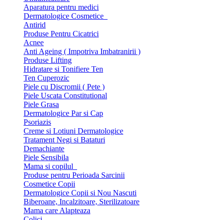
Aparatura pentru medici
Dermatologice Cosmetice
Antirid
Produse Pentru Cicatrici
Acnee
Anti Ageing ( Impotriva Imbatranirii )
Produse Lifting
Hidratare si Tonifiere Ten
Ten Cuperozic
Piele cu Discromii ( Pete )
Piele Uscata Constitutional
Piele Grasa
Dermatologice Par si Cap
Psoriazis
Creme si Lotiuni Dermatologice
Tratament Negi si Bataturi
Demachiante
Piele Sensibila
Mama si copilul
Produse pentru Perioada Sarcinii
Cosmetice Copii
Dermatologice Copii si Nou Nascuti
Biberoane, Incalzitoare, Sterilizatoare
Mama care Alapteaza
Colici