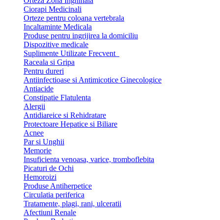
Orteza Zona Inghinala
Ciorapi Medicinali
Orteze pentru coloana vertebrala
Incaltaminte Medicala
Produse pentru ingrijirea la domiciliu
Dispozitive medicale
Suplimente Utilizate Frecvent
Raceala si Gripa
Pentru dureri
Antiinfectioase si Antimicotice Ginecologice
Antiacide
Constipatie Flatulenta
Alergii
Antidiareice si Rehidratare
Protectoare Hepatice si Biliare
Acnee
Par si Unghii
Memorie
Insuficienta venoasa, varice, tromboflebita
Picaturi de Ochi
Hemoroizi
Produse Antiherpetice
Circulatia periferica
Tratamente, plagi, rani, ulceratii
Afectiuni Renale