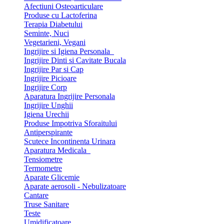
Afectiuni Osteoarticulare
Produse cu Lactoferina
Terapia Diabetului
Seminte, Nuci
Vegetarieni, Vegani
Ingrijire si Igiena Personala
Ingrijire Dinti si Cavitate Bucala
Ingrijire Par si Cap
Ingrijire Picioare
Ingrijire Corp
Aparatura Ingrijire Personala
Ingrijire Unghii
Igiena Urechii
Produse Impotriva Sforaitului
Antiperspirante
Scutece Incontinenta Urinara
Aparatura Medicala
Tensiometre
Termometre
Aparate Glicemie
Aparate aerosoli - Nebulizatoare
Cantare
Truse Sanitare
Teste
Umidificatoare