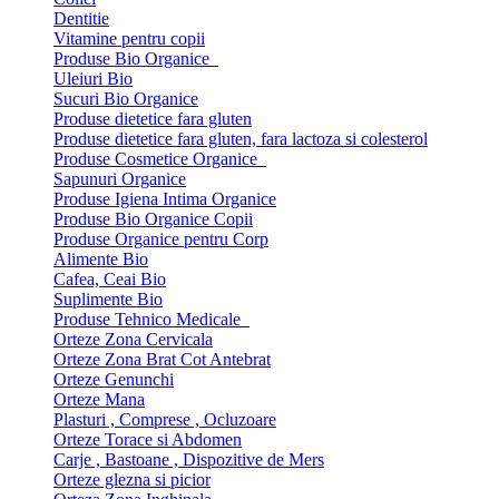
Dentitie
Vitamine pentru copii
Produse Bio Organice
Uleiuri Bio
Sucuri Bio Organice
Produse dietetice fara gluten
Produse dietetice fara gluten, fara lactoza si colesterol
Produse Cosmetice Organice
Sapunuri Organice
Produse Igiena Intima Organice
Produse Bio Organice Copii
Produse Organice pentru Corp
Alimente Bio
Cafea, Ceai Bio
Suplimente Bio
Produse Tehnico Medicale
Orteze Zona Cervicala
Orteze Zona Brat Cot Antebrat
Orteze Genunchi
Orteze Mana
Plasturi , Comprese , Ocluzoare
Orteze Torace si Abdomen
Carje , Bastoane , Dispozitive de Mers
Orteze glezna si picior