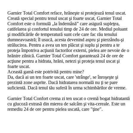
Garnier Total Comfort reface, hrăneşte si protejează tenul uscat.
Creată special pentru tenul uscat şi foarte uscat, Garnier Total
Comfort este o formulă „la îndemână” care asigură supleţea,
catifelarea şi confortul tenului timp de 24 de ore. Mediul poluant
şi modificările de temperatură sunt cele care fac rău tenului
dumneavoastră; îl usucă, acesta devenind aspru şi pierzându-şi
strălucirea. Pentru a avea un ten plăcut şi suplu şi pentru a te
proteja împotriva acţiunii factorilor externi, pielea are nevoie de o
hrănire zilnică. Garnier Total Comfort garantează 24 de ore de
acţiune pentru a hidrata, hrăni, netezi şi proteja tenul uscat şi
foarte uscat.
Această gamă este potrivită pentru mine?
Da, dacă ai un ten foarte uscat, care 'strânge', se înroşeşte şi
prezintă zone asprite. Dacă hidratarea normală nu ţi se pare
suficientă. Dacă tenul tău suferă în urma schimbărilor de vreme.
Garnier Total Confort crema zi ten uscat o cremă bogat hidratantă
cu glucoză extrasă din mierea de salcâm şi vita-cereale. Este un
remediu 24 de ore pentru pielea uscată, care "ţine".