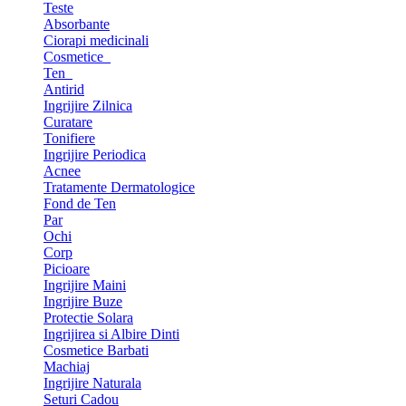
Teste
Absorbante
Ciorapi medicinali
Cosmetice
Ten
Antirid
Ingrijire Zilnica
Curatare
Tonifiere
Ingrijire Periodica
Acnee
Tratamente Dermatologice
Fond de Ten
Par
Ochi
Corp
Picioare
Ingrijire Maini
Ingrijire Buze
Protectie Solara
Ingrijirea si Albire Dinti
Cosmetice Barbati
Machiaj
Ingrijire Naturala
Seturi Cadou