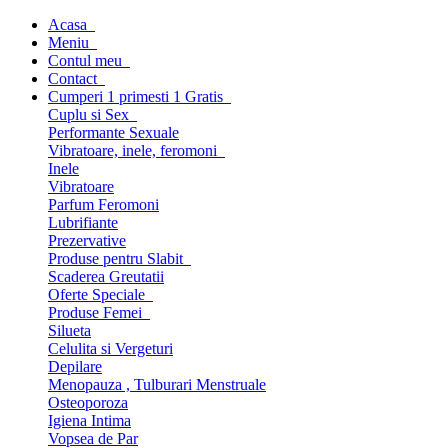
Acasa
Meniu
Contul meu
Contact
Cumperi 1 primesti 1 Gratis
Cuplu si Sex
Performante Sexuale
Vibratoare, inele, feromoni
Inele
Vibratoare
Parfum Feromoni
Lubrifiante
Prezervative
Produse pentru Slabit
Scaderea Greutatii
Oferte Speciale
Produse Femei
Silueta
Celulita si Vergeturi
Depilare
Menopauza , Tulburari Menstruale
Osteoporoza
Igiena Intima
Vopsea de Par