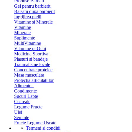
Produse Barbati
Gel pentru barbierit
Balsam dupa barbierit
Ingrijirea pielii
Vitamine si Minerale
Vitamine
Minerale
Suplimente
MultiVitamine
Vitamine pt Ochi
Medicina Sportiva
Plasturi si bandaje
Traumatisme locale
Concentrate proteice
Masa musculara
Protectia articulatiilor
Alimente
Condimente
Sucuri Lapte
Ceareale
Legume Fructe
Ulei
Seminte
Fructe Legume Uscate
Termeni si conditii