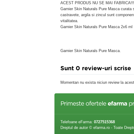
ACEST PRODUS NU SE MAI FABRICA!!
Garnier Skin Naturals Pure Masca curata si
castravete, argila si zincul sunt component
vitalitatea.
Garnier Skin Naturals Pure Masca 2x6 ml
Garnier Skin Naturals Pure Masca.
Sunt 0 review-uri scrise
Momentan nu exista niciun review la acest
Primeste ofertele
efarma
pr
Telefoane eFarma:
0727515368
Dreptul de autor © efarma.ro - Toate Drept