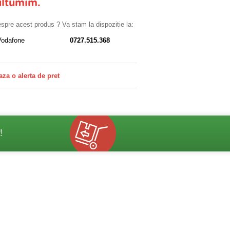
ultumim.
despre acest produs ? Va stam la dispozitie la:
Vodafone
0727.515.368
aza o alerta de pret
!