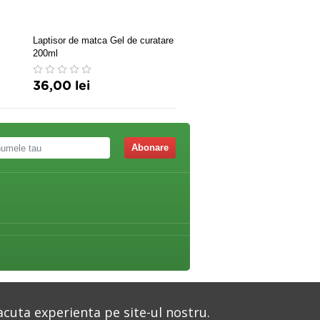
Laptisor de matca Gel de curatare
Servetele demachiante Ski
200ml
Defence 25buc
36,00 lei
17,66 lei
Abonare
acuta experienta pe site-ul nostru.