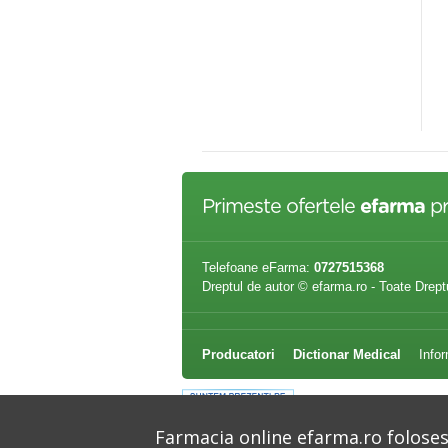
A MICELARA TERMALA,100ml
Laptisor de matca Lapte
NERGY THERM
demachiant 200ml
,28 lei
35,02 lei
Primeste ofertele
efarma
pr
Telefoane eFarma:
0727515368
Dreptul de autor © efarma.ro - Toate Drept
Producatori
Dictionar Medical
Infor
Farmacia online efarma.ro folosest