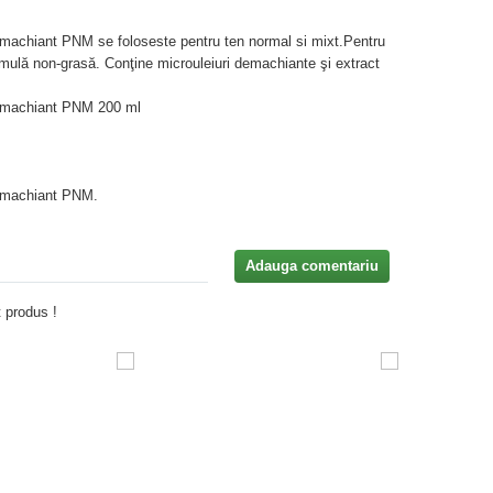
emachiant PNM se foloseste pentru ten normal si mixt.Pentru
ormulă non-grasă. Conţine microuleiuri demachiante şi extract
Demachiant PNM 200 ml
Demachiant PNM.
Adauga comentariu
 produs !