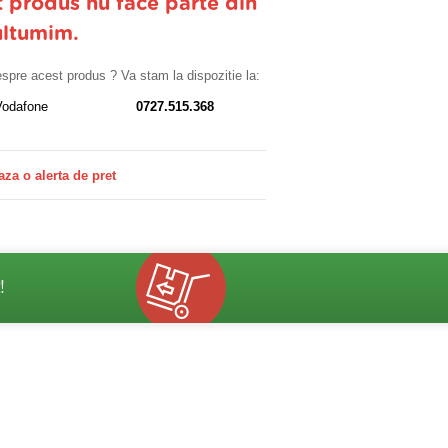
t produs nu face parte din
ultumim.
despre acest produs ? Va stam la dispozitie la:
Vodafone
0727.515.368
aza o alerta de pret
!