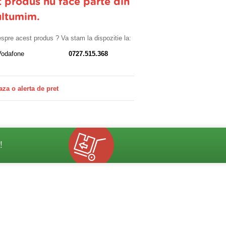
t produs nu face parte din
ultumim.
despre acest produs ? Va stam la dispozitie la:
Vodafone
0727.515.368
aza o alerta de pret
!