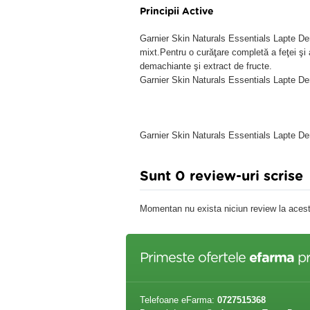
Principii Active
Garnier Skin Naturals Essentials Lapte D
mixt.Pentru o curăţare completă a feţei şi 
demachiante şi extract de fructe.
Garnier Skin Naturals Essentials Lapte 
Garnier Skin Naturals Essentials Lapte 
Sunt 0 review-uri scrise
Momentan nu exista niciun review la acest
Primeste ofertele
efarma
pr
Telefoane eFarma:
0727515368