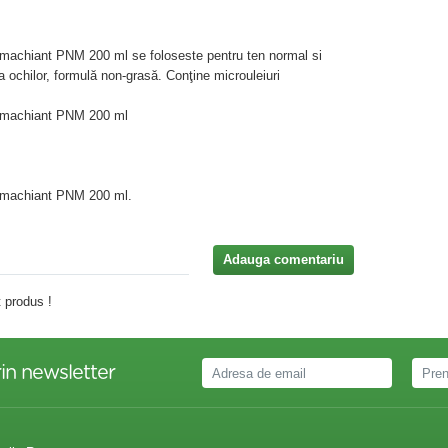
emachiant PNM 200 ml se foloseste pentru ten normal si
a ochilor, formulă non-grasă. Conţine microuleiuri
Demachiant PNM 200 ml
Demachiant PNM 200 ml.
Adauga comentariu
 produs !
in newsletter