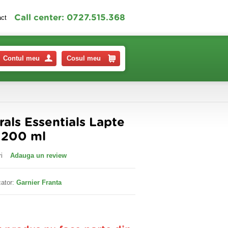
Call center: 0727.515.368
act
Contul meu
Cosul meu
rals Essentials Lapte
 200 ml
i
Adauga un review
ator:
Garnier Franta