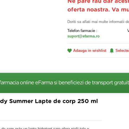
Ne pare rau dar aces
oferta noastra. Va m
Doriti sa aflati mai multe informatii 
Telefon farmacie :
suport@efarma.ro
Adauga in wishlist
Selecte
farmacia online eFarma si beneficiezi de transport gratuit
Body Summer Lapte de corp 250 ml
 corp este un lapte hidratant care ofera pielii tale o