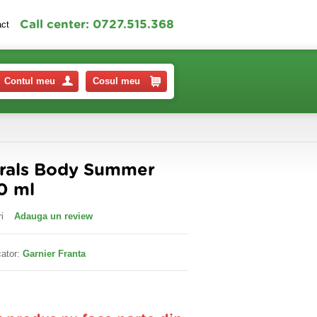
Call center: 0727.515.368
act
Contul meu
Cosul meu
urals Body Summer
0 ml
i
Adauga un review
ator:
Garnier Franta