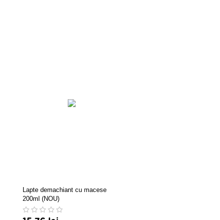
Lapte demachiant cu macese
Antiperspirant Dry Fresh Sp
200ml (NOU)
150 ml Nivea