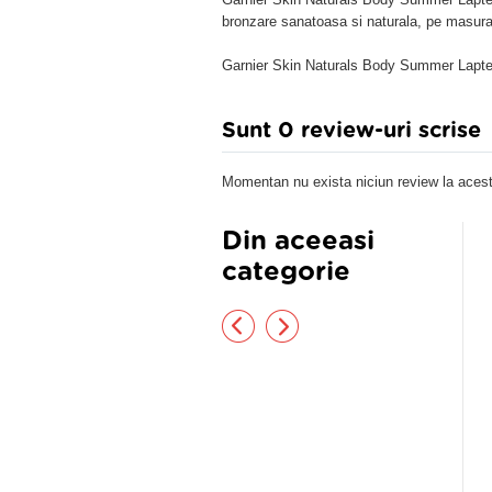
bronzare sanatoasa si naturala, pe masura u
Garnier Skin Naturals Body Summer Lapte
Sunt 0 review-uri scrise
Momentan nu exista niciun review la acest
Din aceeasi
categorie
pte demachiant vitaminizant cu
Pudra mentolata impotriva
tina 200ml
transpiratiei, 75 g