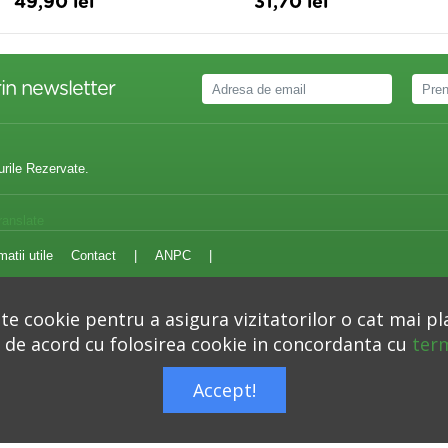
49,90 lei
31,70 lei
in newsletter
urile Rezervate.
ranslate
matii utile
Contact
|
ANPC
|
e cookie pentru a asigura vizitatorilor o cat mai pl
i de acord cu folosirea cookie in concordanta cu
term
Autoritatea Nationala pentru Protectia Consumatorilor –
anpc.ro
Accept!