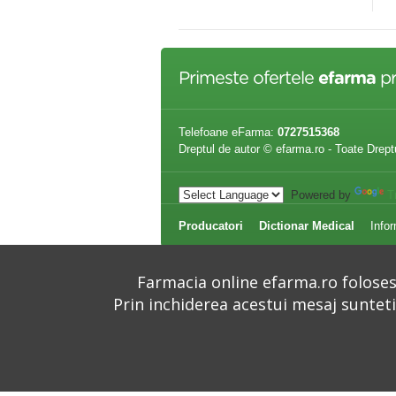
,98 lei
11,00 lei
Primeste ofertele
efarma
pr
Telefoane eFarma:
0727515368
Dreptul de autor © efarma.ro - Toate Drept
Powered by
T
Producatori
Dictionar Medical
Infor
Farmacia online efarma.ro folosest
Prin inchiderea acestui mesaj suntet