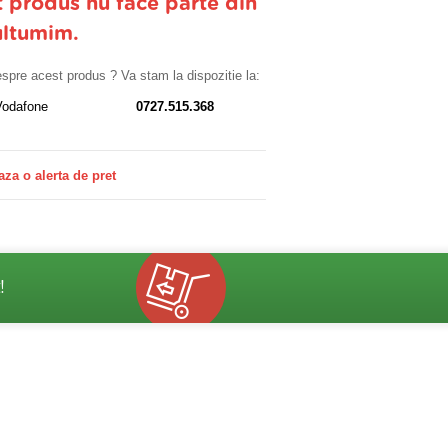
t produs nu face parte din
ultumim.
despre acest produs ? Va stam la dispozitie la:
Vodafone
0727.515.368
aza o alerta de pret
!