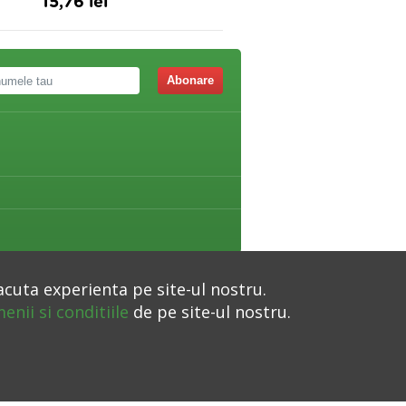
15,76 lei
13,85 lei
Abonare
acuta experienta pe site-ul nostru.
enii si conditiile
de pe site-ul nostru.