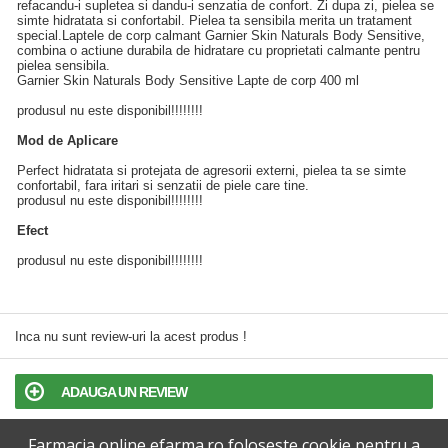
refacandu-i supletea si dandu-i senzatia de confort. Zi dupa zi, pielea se
simte hidratata si confortabil. Pielea ta sensibila merita un tratament
special.Laptele de corp calmant Garnier Skin Naturals Body Sensitive,
combina o actiune durabila de hidratare cu proprietati calmante pentru
pielea sensibila.
Garnier Skin Naturals Body Sensitive Lapte de corp 400 ml
produsul nu este disponibil!!!!!!!!
Mod de Aplicare
Perfect hidratata si protejata de agresorii externi, pielea ta se simte
confortabil, fara iritari si senzatii de piele care tine.
produsul nu este disponibil!!!!!!!!
Efect
produsul nu este disponibil!!!!!!!!
Inca nu sunt review-uri la acest produs !
ADAUGA UN REVIEW
Farmacia online efarma.ro foloseste cookie pentru a