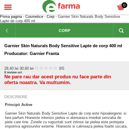
0
Prima pagina
-
Cosmetice
-
Corp
- Garnier Skin Naturals Body Sensitive
Lapte de corp 400 ml
CORP
Garnier Skin Naturals Body Sensitive Lapte de corp 400 ml
Producator:
Garnier Franta
28,40
lei
30,60 lei
0
/5
0
review-uri
Ne pare rau dar acest produs nu face parte din
oferta noastra. Va multumim.
DESCRIERE
Principii Active
Garnier Skin Naturals Body Sensitive Lapte de corp este hipoalergenic si
fara parfum.Hraneste intensiv pielea si atenueaza imediat senzatia de
piele care tine. Zonele cu rugozitati sunt intinse iar pielea este protejata
impotriva agresiunilor externe. Hraneste si calmeaza pielea foarte uscata,