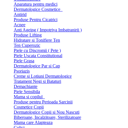
Aparatura pentru medici
Dermatologice Cosmetice
Antirid
Produse Pentru Cicatrici
Acnee
Anti Ageing ( Impotriva Imbatranirii )
Produse Lifting
Hidratare si Tonifiere Ten
Ten Cuperozic
Piele cu Discromii ( Pete )
Piele Uscata Constitutional
Piele Grasa
Dermatologice Par si Cap
Psoriazis
Creme si Lotiuni Dermatologice
Tratament Negi si Bataturi
Demachiante
Piele Sensibila
Mama si copilul
Produse pentru Perioada Sarcinii
Cosmetice Copii
Dermatologice Copii si Nou Nascuti
Biberoane, Incalzitoare, Sterilizatoare
Mama care Alapteaza
Colici