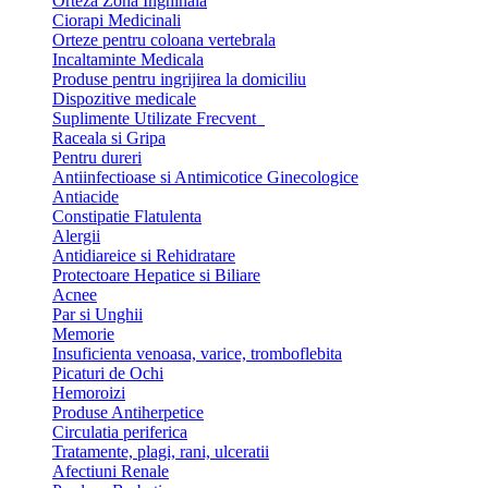
Orteza Zona Inghinala
Ciorapi Medicinali
Orteze pentru coloana vertebrala
Incaltaminte Medicala
Produse pentru ingrijirea la domiciliu
Dispozitive medicale
Suplimente Utilizate Frecvent
Raceala si Gripa
Pentru dureri
Antiinfectioase si Antimicotice Ginecologice
Antiacide
Constipatie Flatulenta
Alergii
Antidiareice si Rehidratare
Protectoare Hepatice si Biliare
Acnee
Par si Unghii
Memorie
Insuficienta venoasa, varice, tromboflebita
Picaturi de Ochi
Hemoroizi
Produse Antiherpetice
Circulatia periferica
Tratamente, plagi, rani, ulceratii
Afectiuni Renale