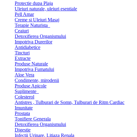
Protectie dupa Plaja
Uleiuri naturale, uleiuri esentiale
Pell Amar
Creme si Uleiuri Masaj
Terapie Naturista
Ceaiuri
Detoxifierea Organismului
Impotriva Durerilor
Antidiabetice
Tincturi
Extracte
Produse Naturale
Impotriva Fumatului
Aloe Vera
Condimente, mirodenii
Produse Apicole
Suplimente
Colesterol
Antistres , Tulburari de Somn, Tulburari de Ritm Cardiac
Imunitate
Prostata
Tonifiere Generala
Detoxifierea Organismului
Digestie
Infectii Urinare, Litiaza Renala