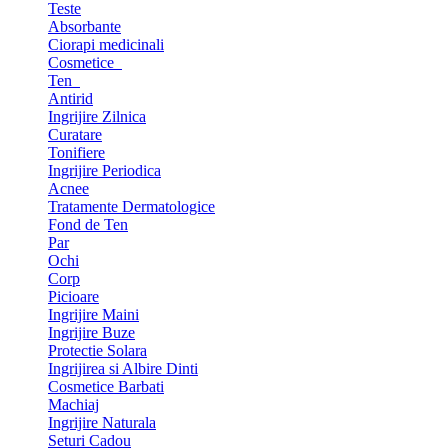
Teste
Absorbante
Ciorapi medicinali
Cosmetice
Ten
Antirid
Ingrijire Zilnica
Curatare
Tonifiere
Ingrijire Periodica
Acnee
Tratamente Dermatologice
Fond de Ten
Par
Ochi
Corp
Picioare
Ingrijire Maini
Ingrijire Buze
Protectie Solara
Ingrijirea si Albire Dinti
Cosmetice Barbati
Machiaj
Ingrijire Naturala
Seturi Cadou