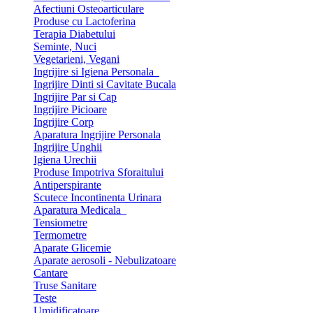
Afectiuni Osteoarticulare
Produse cu Lactoferina
Terapia Diabetului
Seminte, Nuci
Vegetarieni, Vegani
Ingrijire si Igiena Personala
Ingrijire Dinti si Cavitate Bucala
Ingrijire Par si Cap
Ingrijire Picioare
Ingrijire Corp
Aparatura Ingrijire Personala
Ingrijire Unghii
Igiena Urechii
Produse Impotriva Sforaitului
Antiperspirante
Scutece Incontinenta Urinara
Aparatura Medicala
Tensiometre
Termometre
Aparate Glicemie
Aparate aerosoli - Nebulizatoare
Cantare
Truse Sanitare
Teste
Umidificatoare