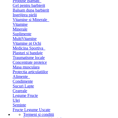
Produse Barbati
Gel pentru barbierit
Balsam dupa barbierit
Ingrijirea pielii
Vitamine si Minerale
Vitamine
Minerale
Suplimente
MultiVitamine
Vitamine pt Ochi
Medicina Sportiva
Plasturi si bandaje
Traumatisme locale
Concentrate proteice
Masa musculara
Protectia articulatiilor
Alimente
Condimente
Sucuri Lapte
Ceareale
Legume Fructe
Ulei
Seminte
Fructe Legume Uscate
Termeni si conditii