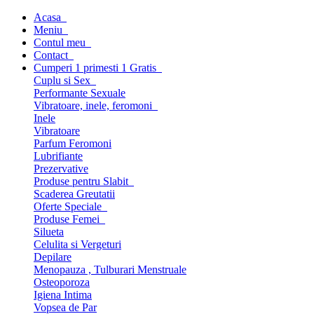
Acasa
Meniu
Contul meu
Contact
Cumperi 1 primesti 1 Gratis
Cuplu si Sex
Performante Sexuale
Vibratoare, inele, feromoni
Inele
Vibratoare
Parfum Feromoni
Lubrifiante
Prezervative
Produse pentru Slabit
Scaderea Greutatii
Oferte Speciale
Produse Femei
Silueta
Celulita si Vergeturi
Depilare
Menopauza , Tulburari Menstruale
Osteoporoza
Igiena Intima
Vopsea de Par