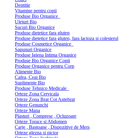
Dentitie
Vitamine pentru copii
Produse Bio Organice
Uleiuri Bio
Sucuri Bio Organice
Produse dietetice fara gluten
Produse dietetice fara gluten, fara lactoza si colesterol
Produse Cosmetice Organice
Sapunuri Organice
Produse Igiena Intima Organice
Produse Bio Organice Copii
Produse Organice pentru Corp
Alimente Bio
Cafea, Ceai Bio
Suplimente Bio
Produse Tehnico Medicale
Orteze Zona Cervicala
Orteze Zona Brat Cot Antebrat
Orteze Genunchi
Orteze Mana
Plasturi , Comprese , Ocluzoare
Orteze Torace si Abdomen
Carje , Bastoane , Dispozitive de Mers
Orteze glezna si picior