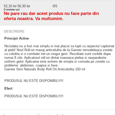
52,10
lei
56,30 lei
0
/5
0
review-uri
Ne pare rau dar acest produs nu face parte din
oferta noastra. Va multumim.
DESCRIERE
Principii Active
Niciodata nu a fost mai simplu si mai placut sa lupti cu aspectul capitonat
al pielii! Noul Roll-on masaj anticelulita de la Garnier remodeleaza zonele
cu celulita si o combate intr-un singur gest. Rezultate sunt vizibile dupa
numai 8 zile. Aplicatorul roll-on dintat maseaza pielea si raspandeste
uniform gelul. Aplicarea este extrem de simpla si comoda pe zonele cu
probleme: abdomen, coapse si fese.
Garnier Skin Naturals Body Roll On Anticelulita 150 ml
PRODUSUL NU ESTE DISPONIBIL!!!!!
Efect
PRODUSUL NU ESTE DISPONIBIL!!!!!