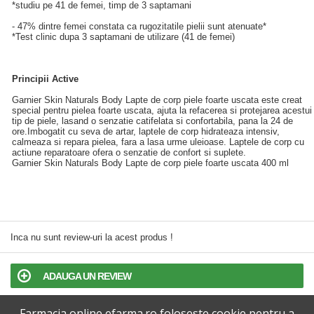
*studiu pe 41 de femei, timp de 3 saptamani
- 47% dintre femei constata ca rugozitatile pielii sunt atenuate*
*Test clinic dupa 3 saptamani de utilizare (41 de femei)
Principii Active
Garnier Skin Naturals Body Lapte de corp piele foarte uscata este creat
special pentru pielea foarte uscata, ajuta la refacerea si protejarea acestui
tip de piele, lasand o senzatie catifelata si confortabila, pana la 24 de
ore.Imbogatit cu seva de artar, laptele de corp hidrateaza intensiv,
calmeaza si repara pielea, fara a lasa urme uleioase. Laptele de corp cu
actiune reparatoare ofera o senzatie de confort si suplete.
Garnier Skin Naturals Body Lapte de corp piele foarte uscata 400 ml
Inca nu sunt review-uri la acest produs !
ADAUGA UN REVIEW
Farmacia online efarma.ro foloseste cookie pentru a