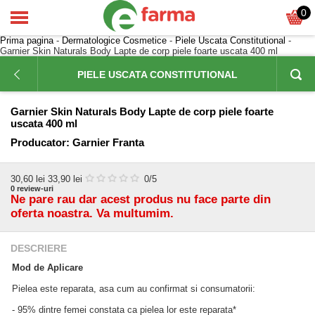
0
Prima pagina
-
Dermatologice Cosmetice
-
Piele Uscata Constitutional
-
Garnier Skin Naturals Body Lapte de corp piele foarte uscata 400 ml
PIELE USCATA CONSTITUTIONAL
Garnier Skin Naturals Body Lapte de corp piele foarte
uscata 400 ml
Producator:
Garnier Franta
30,60
lei
33,90 lei
0
/5
0
review-uri
Ne pare rau dar acest produs nu face parte din
oferta noastra. Va multumim.
DESCRIERE
Mod de Aplicare
Pielea este reparata, asa cum au confirmat si consumatorii:
- 95% dintre femei constata ca pielea lor este reparata*