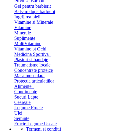
Produse Barbati
Gel pentru barbierit
Balsam dupa barbierit
Ingrijirea pielii
Vitamine si Minerale
Vitamine
Minerale
Suplimente
MultiVitamine
Vitamine pt Ochi
Medicina Sportiva
Plasturi si bandaje
Traumatisme locale
Concentrate proteice
Masa musculara
Protectia articulatiilor
Alimente
Condimente
Sucuri Lapte
Ceareale
Legume Fructe
Ulei
Seminte
Fructe Legume Uscate
Termeni si conditii