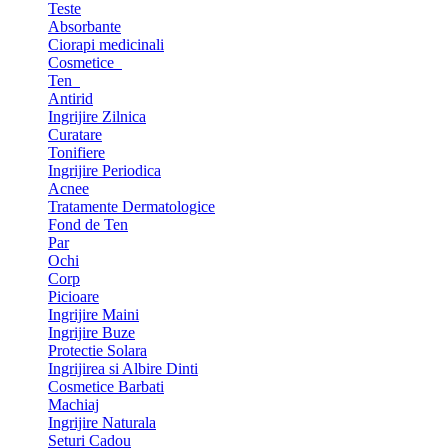
Teste
Absorbante
Ciorapi medicinali
Cosmetice
Ten
Antirid
Ingrijire Zilnica
Curatare
Tonifiere
Ingrijire Periodica
Acnee
Tratamente Dermatologice
Fond de Ten
Par
Ochi
Corp
Picioare
Ingrijire Maini
Ingrijire Buze
Protectie Solara
Ingrijirea si Albire Dinti
Cosmetice Barbati
Machiaj
Ingrijire Naturala
Seturi Cadou