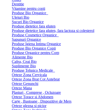
Dentitie
Vitamine pentru copii
Produse Bio Organice
Uleiuri Bio
Sucuri Bio Organice
Produse dietetice fara gluten
Produse dietetice fara gluten, fara lactoza si colesterol
Produse Cosmetice Organice
Sapunuri Organice
Produse Igiena Intima Organice
Produse Bio Organice Copii
Produse Organice pentru Corp
Alimente Bio
Cafea, Ceai Bio
Suplimente Bio
Produse Tehnico Medicale
Orteze Zona Cervicala
Orteze Zona Brat Cot Antebrat
Orteze Genunchi
Orteze Mana
Plasturi , Comprese , Ocluzoare
Orteze Torace si Abdomen
Carje , Bastoane , Dispozitive de Mers
Orteze glezna si picior