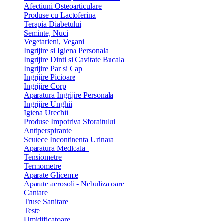
Afectiuni Osteoarticulare
Produse cu Lactoferina
Terapia Diabetului
Seminte, Nuci
Vegetarieni, Vegani
Ingrijire si Igiena Personala
Ingrijire Dinti si Cavitate Bucala
Ingrijire Par si Cap
Ingrijire Picioare
Ingrijire Corp
Aparatura Ingrijire Personala
Ingrijire Unghii
Igiena Urechii
Produse Impotriva Sforaitului
Antiperspirante
Scutece Incontinenta Urinara
Aparatura Medicala
Tensiometre
Termometre
Aparate Glicemie
Aparate aerosoli - Nebulizatoare
Cantare
Truse Sanitare
Teste
Umidificatoare