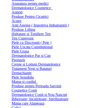
Aparatura pentru medici
Dermatologice Cosmetice
Antirid
Produse Pentru Cicatrici
Acnee
Anti Ageing ( Impotriva Imbatranirii )
Produse Lifting
Hidratare si Tonifiere Ten
Ten Cuperozic
Piele cu Discromii ( Pete )
Piele Uscata Constitutional
Piele Grasa
Dermatologice Par si Cap
Psoriazis
Creme si Lotiuni Dermatologice
Tratament Negi si Bataturi
Demachiante
Piele Sensibila
Mama si copilul
Produse pentru Perioada Sarcinii
Cosmetice Copii
Dermatologice Copii si Nou Nascuti
Biberoane, Incalzitoare, Sterilizatoare
Mama care Alapteaza
Colici