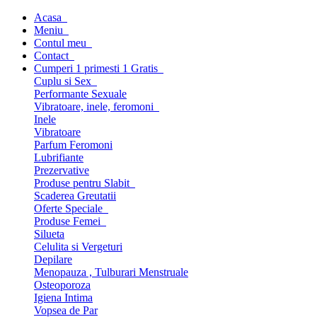
Acasa
Meniu
Contul meu
Contact
Cumperi 1 primesti 1 Gratis
Cuplu si Sex
Performante Sexuale
Vibratoare, inele, feromoni
Inele
Vibratoare
Parfum Feromoni
Lubrifiante
Prezervative
Produse pentru Slabit
Scaderea Greutatii
Oferte Speciale
Produse Femei
Silueta
Celulita si Vergeturi
Depilare
Menopauza , Tulburari Menstruale
Osteoporoza
Igiena Intima
Vopsea de Par