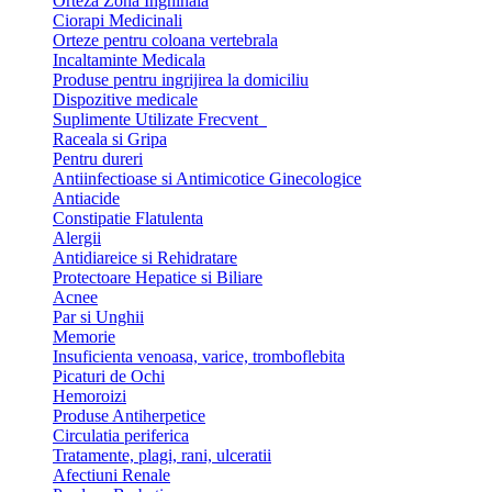
Orteza Zona Inghinala
Ciorapi Medicinali
Orteze pentru coloana vertebrala
Incaltaminte Medicala
Produse pentru ingrijirea la domiciliu
Dispozitive medicale
Suplimente Utilizate Frecvent
Raceala si Gripa
Pentru dureri
Antiinfectioase si Antimicotice Ginecologice
Antiacide
Constipatie Flatulenta
Alergii
Antidiareice si Rehidratare
Protectoare Hepatice si Biliare
Acnee
Par si Unghii
Memorie
Insuficienta venoasa, varice, tromboflebita
Picaturi de Ochi
Hemoroizi
Produse Antiherpetice
Circulatia periferica
Tratamente, plagi, rani, ulceratii
Afectiuni Renale