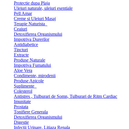
Protectie dupa Plaja
Uleiuri naturale, uleiuri esentiale
Pell Amar
Creme si Uleiuri Masaj
Terapie Naturista
Ceaiuri
Detoxifierea Organismului
Impotriva Durerilor
Antidiabetice
Tincturi
Extracte
Produse Naturale
Impotriva Fumatului
Aloe Vera
Condimente, mirodenii
Produse Apicole
Suplimente
Colesterol
Antistres , Tulburari de Somn, Tulburari de Ritm Cardiac
Imunitate
Prostata
Tonifiere Generala
Detoxifierea Organismului
Digestie
Infectii Urinare, Litiaza Renala