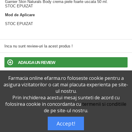
Garnier Skin Naturals Body crema piele foarte uscata 50 ml.
STOC EPUIZAT
Mod de Aplicare
STOC EPUIZAT
Inca nu sunt review-uri la acest produs !
ADAUGA UN REVIEW
Farmacia online efarma.ro foloseste cookie pentru a
TERMENI SI CONDITII
asigura vizitatorilor o cat mai placuta experienta pe site-
ul nostru.
POLITICA DE CONFIDENTIALITATE
Prin inchiderea acestui mesaj sunteti de acord cu
folosirea cookie in concordanta cu
termenii si conditiile
VERSIUNEA DESKTOP
de pe site-ul nostru.
Accept!
Telefoane eFarma:
0727515368
Dreptul de autor © efarma.ro - Toate Drepturile Rezervate.