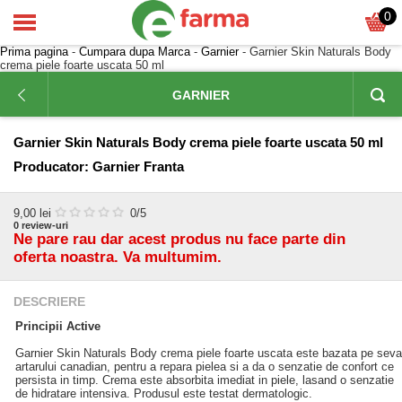
0
Prima pagina
-
Cumpara dupa Marca
-
Garnier
- Garnier Skin Naturals Body
crema piele foarte uscata 50 ml
GARNIER
Garnier Skin Naturals Body crema piele foarte uscata 50 ml
Producator:
Garnier Franta
9,00
lei
0
/5
0
review-uri
Ne pare rau dar acest produs nu face parte din
oferta noastra. Va multumim.
DESCRIERE
Principii Active
Garnier Skin Naturals Body crema piele foarte uscata este bazata pe seva
artarului canadian, pentru a repara pielea si a da o senzatie de confort ce
persista in timp. Crema este absorbita imediat in piele, lasand o senzatie
de hidratare intensiva. Produsul este testat dermatologic.