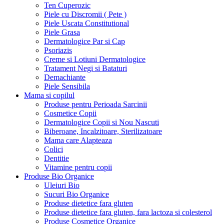
Ten Cuperozic
Piele cu Discromii ( Pete )
Piele Uscata Constitutional
Piele Grasa
Dermatologice Par si Cap
Psoriazis
Creme si Lotiuni Dermatologice
Tratament Negi si Bataturi
Demachiante
Piele Sensibila
Mama si copilul
Produse pentru Perioada Sarcinii
Cosmetice Copii
Dermatologice Copii si Nou Nascuti
Biberoane, Incalzitoare, Sterilizatoare
Mama care Alapteaza
Colici
Dentitie
Vitamine pentru copii
Produse Bio Organice
Uleiuri Bio
Sucuri Bio Organice
Produse dietetice fara gluten
Produse dietetice fara gluten, fara lactoza si colesterol
Produse Cosmetice Organice