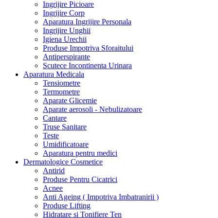
Ingrijire Picioare
Ingrijire Corp
Aparatura Ingrijire Personala
Ingrijire Unghii
Igiena Urechii
Produse Impotriva Sforaitului
Antiperspirante
Scutece Incontinenta Urinara
Aparatura Medicala
Tensiometre
Termometre
Aparate Glicemie
Aparate aerosoli - Nebulizatoare
Cantare
Truse Sanitare
Teste
Umidificatoare
Aparatura pentru medici
Dermatologice Cosmetice
Antirid
Produse Pentru Cicatrici
Acnee
Anti Ageing ( Impotriva Imbatranirii )
Produse Lifting
Hidratare si Tonifiere Ten