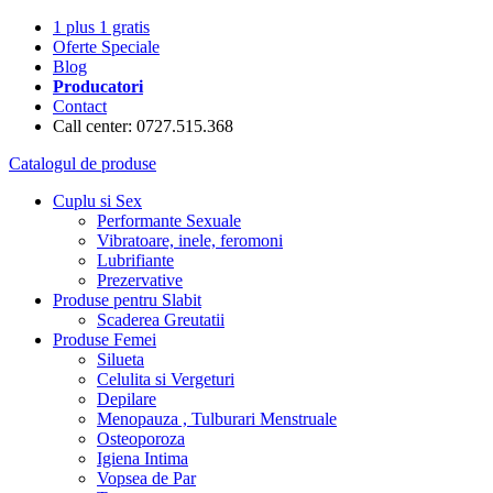
1 plus 1 gratis
Oferte Speciale
Blog
Producatori
Contact
Call center: 0727.515.368
Catalogul de produse
Cuplu si Sex
Performante Sexuale
Vibratoare, inele, feromoni
Lubrifiante
Prezervative
Produse pentru Slabit
Scaderea Greutatii
Produse Femei
Silueta
Celulita si Vergeturi
Depilare
Menopauza , Tulburari Menstruale
Osteoporoza
Igiena Intima
Vopsea de Par