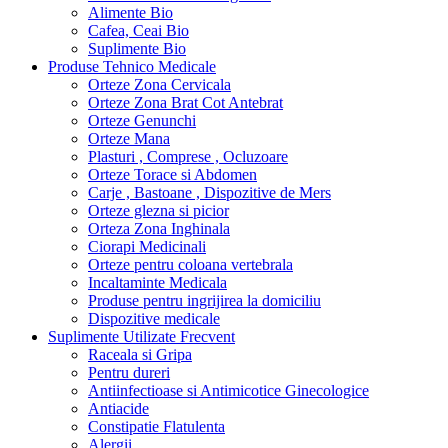
Alimente Bio
Cafea, Ceai Bio
Suplimente Bio
Produse Tehnico Medicale
Orteze Zona Cervicala
Orteze Zona Brat Cot Antebrat
Orteze Genunchi
Orteze Mana
Plasturi , Comprese , Ocluzoare
Orteze Torace si Abdomen
Carje , Bastoane , Dispozitive de Mers
Orteze glezna si picior
Orteza Zona Inghinala
Ciorapi Medicinali
Orteze pentru coloana vertebrala
Incaltaminte Medicala
Produse pentru ingrijirea la domiciliu
Dispozitive medicale
Suplimente Utilizate Frecvent
Raceala si Gripa
Pentru dureri
Antiinfectioase si Antimicotice Ginecologice
Antiacide
Constipatie Flatulenta
Alergii