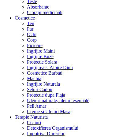
Teste
Absorbante
Ciorapi medicinali
Cosmetice
Ten
Par
Ochi
Corp
Picioare
Ingrijire Maini
Ingrijire Buze
Protectie Solara
Ingrijirea si Albire Dinti
Cosmetice Barbati
Machiaj
Ingrijire Naturala
Seturi Cadou
Protectie dupa Plaja
Uleiuri naturale, uleiuri esentiale
Pell Amar
Creme si Uleiuri Masaj
Terapie Naturista
Ceaiuri
Detoxifierea Organismului
Impotriva Durerilor