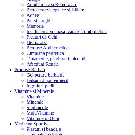
Antidiareice si Rehidratare
Protectoare Hepatice si Biliare
Acnee
Par si Unghii
Memorie
Insuficienta venoasa, varice, tromboflebita
Picaturi de Ochi
Hemoroizi
Produse Antiherpetice
Circulatia periferica
Tratamente, plagi, rani, ulceratii
Afectiuni Renale
Produse Barbati
Gel pentru barbierit
Balsam dupa barbierit
Ingrijirea pielii
Vitamine si Minerale
Vitamine
Minerale
Suplimente
MultiVitamine
Vitamine pt Ochi
Medicina Sportiva
Plasturi si bandaje
Traumatisme locale