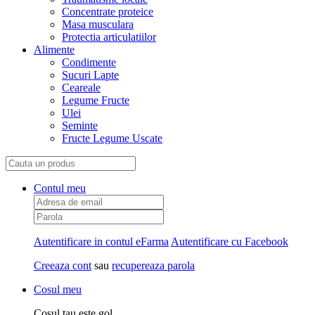
Concentrate proteice
Masa musculara
Protectia articulatiilor
Alimente
Condimente
Sucuri Lapte
Ceareale
Legume Fructe
Ulei
Seminte
Fructe Legume Uscate
Contul meu
Autentificare in contul eFarma
Autentificare cu Facebook
Creeaza cont
sau
recupereaza parola
Cosul meu
Cosul tau este gol