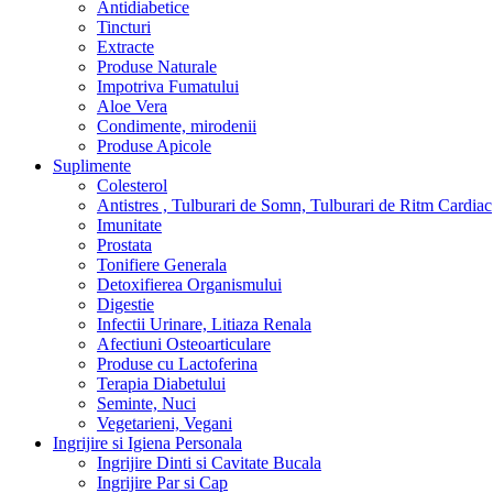
Antidiabetice
Tincturi
Extracte
Produse Naturale
Impotriva Fumatului
Aloe Vera
Condimente, mirodenii
Produse Apicole
Suplimente
Colesterol
Antistres , Tulburari de Somn, Tulburari de Ritm Cardiac
Imunitate
Prostata
Tonifiere Generala
Detoxifierea Organismului
Digestie
Infectii Urinare, Litiaza Renala
Afectiuni Osteoarticulare
Produse cu Lactoferina
Terapia Diabetului
Seminte, Nuci
Vegetarieni, Vegani
Ingrijire si Igiena Personala
Ingrijire Dinti si Cavitate Bucala
Ingrijire Par si Cap