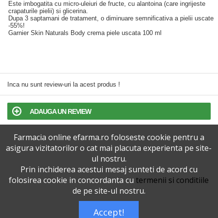
Este imbogatita cu micro-uleiuri de fructe, cu alantoina (care ingrijeste
crapaturile pielii) si glicerina.
Dupa 3 saptamani de tratament, o diminuare semnificativa a pielii uscate
-55%!
Garnier Skin Naturals Body crema piele uscata 100 ml
Inca nu sunt review-uri la acest produs !
ADAUGA UN REVIEW
Farmacia online efarma.ro foloseste cookie pentru a
TERMENI SI CONDITII
asigura vizitatorilor o cat mai placuta experienta pe site-
ul nostru.
POLITICA DE CONFIDENTIALITATE
Prin inchiderea acestui mesaj sunteti de acord cu
folosirea cookie in concordanta cu
termenii si conditiile
VERSIUNEA DESKTOP
de pe site-ul nostru.
Accept!
Telefoane eFarma:
0727515368