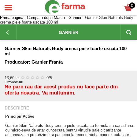
0
Prima pagina
-
Cumpara dupa Marca
-
Garnier
- Garnier Skin Naturals Body
crema piele foarte uscata 100 ml
GARNIER
Garnier Skin Naturals Body crema piele foarte uscata 100
ml
Producator:
Garnier Franta
13,60
lei
0
/5
0
review-uri
Ne pare rau dar acest produs nu face parte din
oferta noastra. Va multumim.
DESCRIERE
Principii Active
Garnier Skin Naturals Body crema piele uscata cu formula sa canadiana
cu micro-seva de artar cunoscuta pentru virtutile sale cicatrizante
actioneaza in profunzime si participa la reconstructia barierei cutanate.