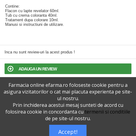
Contine:
Flacon cu lapte revelator 60ml.
Tub cu crema coloranta 40ml.
Tratament dupa colorare 10ml.
Manusi si instructiuni de utilizare.
Inca nu sunt review-uri la acest produs !
ADAUGA UN REVIEW
Farmacia online efarma.ro foloseste cookie pentru a
TERMENI SI CONDITII
asigura vizitatorilor o cat mai placuta experienta pe site-
ul nostru.
POLITICA DE CONFIDENTIALITATE
Prin inchiderea acestui mesaj sunteti de acord cu
folosirea cookie in concordanta cu
termenii si conditiile
VERSIUNEA DESKTOP
de pe site-ul nostru.
Accept!
Telefoane eFarma:
0727515368