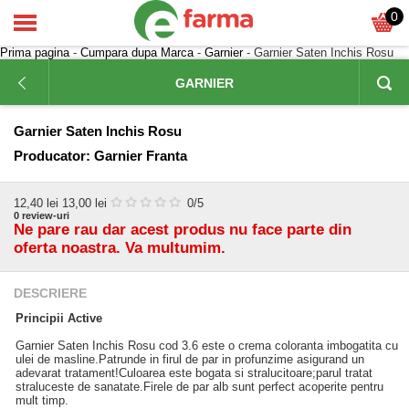
0
Prima pagina
-
Cumpara dupa Marca
-
Garnier
- Garnier Saten Inchis Rosu
GARNIER
Garnier Saten Inchis Rosu
Producator:
Garnier Franta
12,40
lei
13,00 lei
0
/5
0
review-uri
Ne pare rau dar acest produs nu face parte din
oferta noastra. Va multumim.
DESCRIERE
Principii Active
Garnier Saten Inchis Rosu cod 3.6 este o crema coloranta imbogatita cu
ulei de masline.Patrunde in firul de par in profunzime asigurand un
adevarat tratament!Culoarea este bogata si stralucitoare;parul tratat
straluceste de sanatate.Firele de par alb sunt perfect acoperite pentru
mult timp.