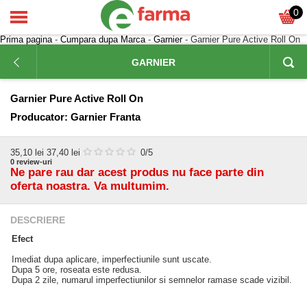
0
Prima pagina
-
Cumpara dupa Marca
-
Garnier
- Garnier Pure Active Roll On
GARNIER
Garnier Pure Active Roll On
Producator:
Garnier Franta
35,10
lei
37,40 lei
0
/5
0
review-uri
Ne pare rau dar acest produs nu face parte din
oferta noastra. Va multumim.
DESCRIERE
Efect
Imediat dupa aplicare, imperfectiunile sunt uscate.
Dupa 5 ore, roseata este redusa.
Dupa 2 zile, numarul imperfectiunilor si semnelor ramase scade vizibil.