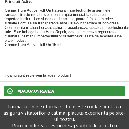
Principii Active
Garnier Pure Active Roll On trateaza imperfectiunile si semnele
ramase.Bila de metal revolutionara ajuta imediat la calmarea
imperfectiunilor. Usor si comod de aplicat, poate fi folosit in orice
situatie.Formula sa transparenta este ultra-purificatoare si non-grasa.
Concentrata in alcool si acid salicilic, accelereaza uscarea imperfectiunilor
tale. Este imbogatita cu HerbaRepair, care accelereaza regenerarea
cutanata. Numarul imperfectiunilor si semnelor lasate de acestea este
vizibil redus.
Garnier Pure Active Roll On 15 ml
Inca nu sunt review-uri la acest produs !
ADAUGA UN REVIEW
Farmacia online efarma.ro foloseste cookie pentru a
TERMENI SI CONDITII
asigura vizitatorilor o cat mai placuta experienta pe site-
ul nostru.
POLITICA DE CONFIDENTIALITATE
Prin inchiderea acestui mesaj sunteti de acord cu