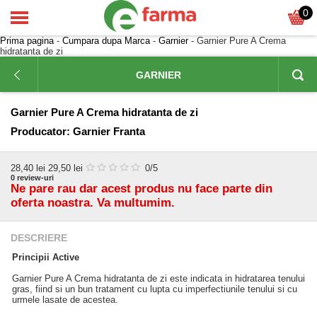
0
Prima pagina
-
Cumpara dupa Marca
-
Garnier
- Garnier Pure A Crema
hidratanta de zi
GARNIER
Garnier Pure A Crema hidratanta de zi
Producator:
Garnier Franta
28,40
lei
29,50 lei
0
/5
0
review-uri
Ne pare rau dar acest produs nu face parte din
oferta noastra. Va multumim.
DESCRIERE
Principii Active
Garnier Pure A Crema hidratanta de zi este indicata in hidratarea tenului
gras, fiind si un bun tratament cu lupta cu imperfectiunile tenului si cu
urmele lasate de acestea.