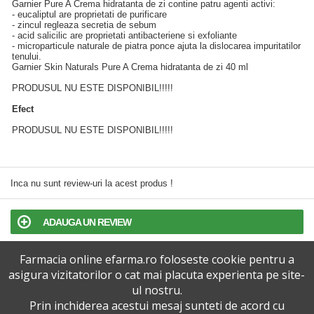
Garnier Pure A Crema hidratanta de zi contine patru agenti activi:
- eucaliptul are proprietati de purificare
- zincul regleaza secretia de sebum
- acid salicilic are proprietati antibacteriene si exfoliante
- microparticule naturale de piatra ponce ajuta la dislocarea impuritatilor
tenului.
Garnier Skin Naturals Pure A Crema hidratanta de zi 40 ml
PRODUSUL NU ESTE DISPONIBIL!!!!!
Efect
PRODUSUL NU ESTE DISPONIBIL!!!!!
Inca nu sunt review-uri la acest produs !
ADAUGA UN REVIEW
Farmacia online efarma.ro foloseste cookie pentru a
TERMENI SI CONDITII
asigura vizitatorilor o cat mai placuta experienta pe site-
ul nostru.
POLITICA DE CONFIDENTIALITATE
Prin inchiderea acestui mesaj sunteti de acord cu