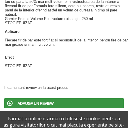
tau cu pana la 50% mai mult volum prin restructurarea de la interior a
fiecarui fir de par.Formula fara silicon, care nu incarca, restructureaza
parul de la interior oferind astfel un volum ce dureaza in timp si pare
natural.
Garnier Fructis Volume Restructure extra light 250 ml.
STOC EPUIZAT
Aplicare
Fiecare fir de par este fortifiat si reconstruit de la interior, pentru fire de par
mai groase si mai mult volum.
Efect
STOC EPUIZAT
Inca nu sunt review-uri la acest produs !
ADAUGA UN REVIEW
Farmacia online efarma.ro foloseste cookie pentru a
TERMENI SI CONDITII
asigura vizitatorilor o cat mai placuta experienta pe site-