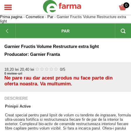
0
Prima pagina
-
Cosmetice
-
Par
- Garnier Fructis Volume Restructure extra
light
PAR
Garnier Fructis Volume Restructure extra light
Producator:
Garnier Franta
18,20
lei
20,40 lei
0
/5
0
review-uri
Ne pare rau dar acest produs nu face parte din
oferta noastra. Va multumim.
DESCRIERE
Prinipii Active
Creat special pentru parul lipsit de volum cu tendinte de ingrasare, formula
ultra-usoara fortifica si restructureaza fiecare fir de par de la interior la
exterior. Complexul bio-activ de ceramide restructureaza interiorul fiecare
fibre capilare pentru volum vizibil. Si fara a incarca parul. Ofera-i parului