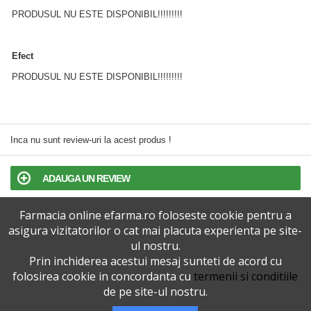
PRODUSUL NU ESTE DISPONIBIL!!!!!!!!!
Efect
PRODUSUL NU ESTE DISPONIBIL!!!!!!!!!
Inca nu sunt review-uri la acest produs !
ADAUGA UN REVIEW
Farmacia online efarma.ro foloseste cookie pentru a
TERMENI SI CONDITII
asigura vizitatorilor o cat mai placuta experienta pe site-
ul nostru.
POLITICA DE CONFIDENTIALITATE
Prin inchiderea acestui mesaj sunteti de acord cu
folosirea cookie in concordanta cu
termenii si conditiile
VERSIUNEA DESKTOP
de pe site-ul nostru.