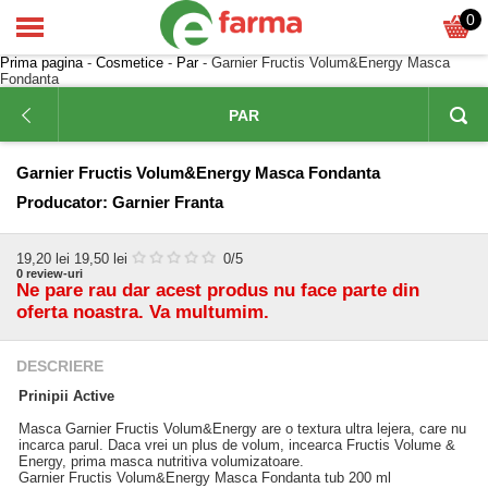
0
Prima pagina
-
Cosmetice
-
Par
- Garnier Fructis Volum&Energy Masca
Fondanta
PAR
Garnier Fructis Volum&Energy Masca Fondanta
Producator:
Garnier Franta
19,20
lei
19,50 lei
0
/5
0
review-uri
Ne pare rau dar acest produs nu face parte din
oferta noastra. Va multumim.
DESCRIERE
Prinipii Active
Masca Garnier Fructis Volum&Energy are o textura ultra lejera, care nu
incarca parul. Daca vrei un plus de volum, incearca Fructis Volume &
Energy, prima masca nutritiva volumizatoare.
Garnier Fructis Volum&Energy Masca Fondanta tub 200 ml