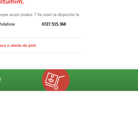
ultumim.
despre acest produs ? Va stam la dispozitie la:
Vodafone
0727.515.368
aza o alerta de pret
!