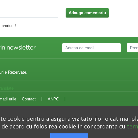
Adauga comentariu
 produs !
in newsletter
urile Rezervate.
ranslate
matii utile
Contact
|
ANPC
|
e cookie pentru a asigura vizitatorilor o cat mai pl
i de acord cu folosirea cookie in concordanta cu
term
Autoritatea Nationala pentru Protectia Consumatorilor –
anpc.ro