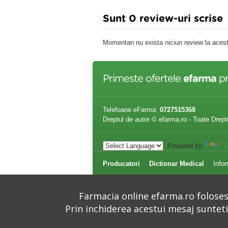
Sunt 0 review-uri scrise
Momentan nu exista niciun review la acest
Primeste ofertele
efarma
pr
Telefoane eFarma:
0727515368
Dreptul de autor © efarma.ro - Toate Drept
Powered by
T
Producatori
Dictionar Medical
Infor
Farmacia online efarma.ro folosest
Prin inchiderea acestui mesaj suntet