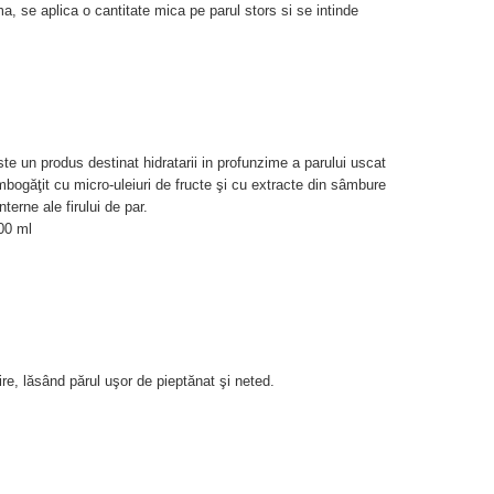
 se aplica o cantitate mica pe parul stors si se intinde
e un produs destinat hidratarii in profunzime a parului uscat
îmbogăţit cu micro-uleiuri de fructe şi cu extracte din sâmbure
terne ale firului de par.
00 ml
re, lăsând părul uşor de pieptănat şi neted.