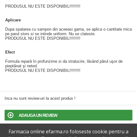
PRODUSUL NU ESTE DISPONIBIL!!!!!!!!!
Aplicare
Dupa spalarea cu sampon din aceeasi gama, se aplica o cantitate mica
pe parul stors si se intinde uniform. Nu se clateste.
PRODUSUL NU ESTE DISPONIBIL!!!!!!!!!
Efect
Formula repară în profunzime si da stralucire, lăsând părul uşor de
pieptănat şi neted.
PRODUSUL NU ESTE DISPONIBIL!!!!!!!!!
Inca nu sunt review-uri la acest produs !
ADAUGA UN REVIEW
Farmacia online efarma.ro foloseste cookie pentru a
TERMENI SI CONDITII