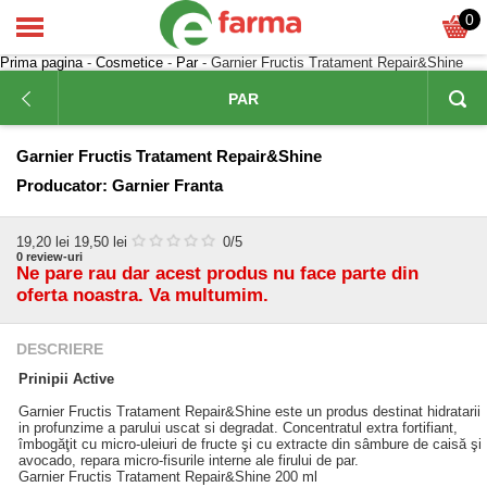
0
Prima pagina
-
Cosmetice
-
Par
- Garnier Fructis Tratament Repair&Shine
PAR
Garnier Fructis Tratament Repair&Shine
Producator:
Garnier Franta
19,20
lei
19,50 lei
0
/5
0
review-uri
Ne pare rau dar acest produs nu face parte din
oferta noastra. Va multumim.
DESCRIERE
Prinipii Active
Garnier Fructis Tratament Repair&Shine este un produs destinat hidratarii
in profunzime a parului uscat si degradat. Concentratul extra fortifiant,
îmbogăţit cu micro-uleiuri de fructe şi cu extracte din sâmbure de caisă şi
avocado, repara micro-fisurile interne ale firului de par.
Garnier Fructis Tratament Repair&Shine 200 ml