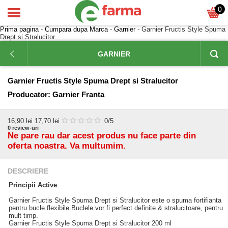
0
Prima pagina
-
Cumpara dupa Marca
-
Garnier
- Garnier Fructis Style Spuma
Drept si Stralucitor
GARNIER
Garnier Fructis Style Spuma Drept si Stralucitor
Producator:
Garnier Franta
16,90
lei
17,70 lei
0
/5
0
review-uri
Ne pare rau dar acest produs nu face parte din
oferta noastra. Va multumim.
DESCRIERE
Principii Active
Garnier Fructis Style Spuma Drept si Stralucitor este o spuma fortifianta
pentru bucle flexibile.Buclele vor fi perfect definite & stralucitoare, pentru
mult timp.
Garnier Fructis Style Spuma Drept si Stralucitor 200 ml