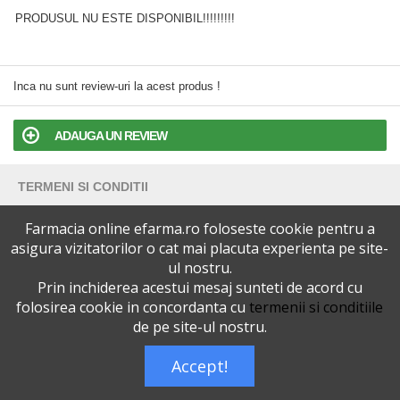
PRODUSUL NU ESTE DISPONIBIL!!!!!!!!!
Inca nu sunt review-uri la acest produs !
ADAUGA UN REVIEW
TERMENI SI CONDITII
Farmacia online efarma.ro foloseste cookie pentru a
POLITICA DE CONFIDENTIALITATE
asigura vizitatorilor o cat mai placuta experienta pe site-
ul nostru.
VERSIUNEA DESKTOP
Prin inchiderea acestui mesaj sunteti de acord cu
folosirea cookie in concordanta cu
termenii si conditiile
Telefoane eFarma:
0727515368
de pe site-ul nostru.
Dreptul de autor © efarma.ro - Toate Drepturile Rezervate.
Accept!