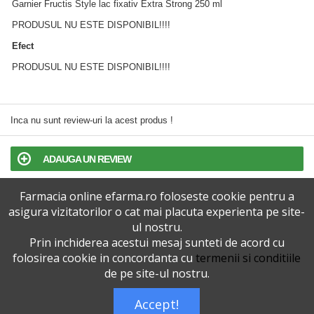
Garnier Fructis Style lac fixativ Extra Strong 250 ml
PRODUSUL NU ESTE DISPONIBIL!!!!
Efect
PRODUSUL NU ESTE DISPONIBIL!!!!
Inca nu sunt review-uri la acest produs !
ADAUGA UN REVIEW
Farmacia online efarma.ro foloseste cookie pentru a
TERMENI SI CONDITII
asigura vizitatorilor o cat mai placuta experienta pe site-
ul nostru.
POLITICA DE CONFIDENTIALITATE
Prin inchiderea acestui mesaj sunteti de acord cu
folosirea cookie in concordanta cu
termenii si conditiile
VERSIUNEA DESKTOP
de pe site-ul nostru.
Accept!
Telefoane eFarma:
0727515368