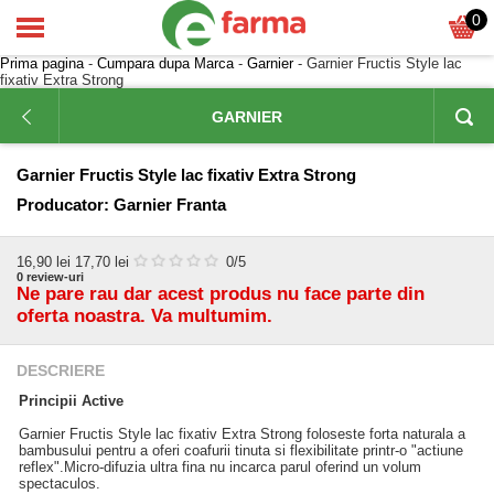
0
Prima pagina
-
Cumpara dupa Marca
-
Garnier
- Garnier Fructis Style lac
fixativ Extra Strong
GARNIER
Garnier Fructis Style lac fixativ Extra Strong
Producator:
Garnier Franta
16,90
lei
17,70 lei
0
/5
0
review-uri
Ne pare rau dar acest produs nu face parte din
oferta noastra. Va multumim.
DESCRIERE
Principii Active
Garnier Fructis Style lac fixativ Extra Strong foloseste forta naturala a
bambusului pentru a oferi coafurii tinuta si flexibilitate printr-o "actiune
reflex".Micro-difuzia ultra fina nu incarca parul oferind un volum
spectaculos.