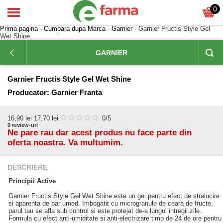
0
Prima pagina
-
Cumpara dupa Marca
-
Garnier
- Garnier Fructis Style Gel
Wet Shine
GARNIER
Garnier Fructis Style Gel Wet Shine
Producator:
Garnier Franta
16,90
lei
17,70 lei
0
/5
0
review-uri
Ne pare rau dar acest produs nu face parte din
oferta noastra. Va multumim.
DESCRIERE
Principii Active
Garnier Fructis Style Gel Wet Shine este un gel pentru efect de stralucire
si aparenta de par umed. Imbogatit cu microgranule de ceara de fructe,
parul tau se afla sub control si este protejat de-a lungul intregii zile.
Formula cu efect anti-umiditate si anti-electrizare timp de 24 de ore pentru