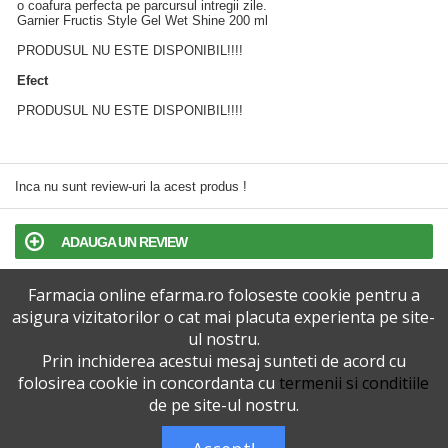
o coafura perfecta pe parcursul intregii zile.
Garnier Fructis Style Gel Wet Shine 200 ml
PRODUSUL NU ESTE DISPONIBIL!!!!
Efect
PRODUSUL NU ESTE DISPONIBIL!!!!
Inca nu sunt review-uri la acest produs !
ADAUGA UN REVIEW
Farmacia online efarma.ro foloseste cookie pentru a
TERMENI SI CONDITII
asigura vizitatorilor o cat mai placuta experienta pe site-
ul nostru.
POLITICA DE CONFIDENTIALITATE
Prin inchiderea acestui mesaj sunteti de acord cu
folosirea cookie in concordanta cu
termenii si conditiile
VERSIUNEA DESKTOP
de pe site-ul nostru.