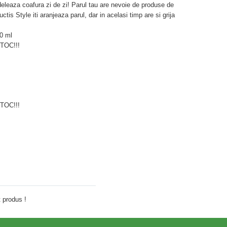
deleaza coafura zi de zi! Parul tau are nevoie de produse de
uctis Style iti aranjeaza parul, dar in acelasi timp are si grija
00 ml
OC!!!
OC!!!
Adauga comentariu
 produs !