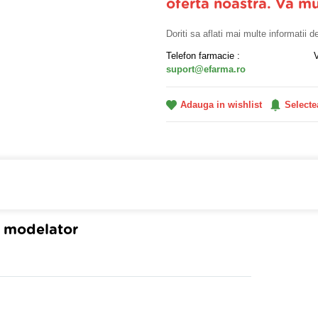
oferta noastra. Va m
Doriti sa aflati mai multe informatii 
Telefon farmacie :
suport@efarma.ro
Adauga in wishlist
Selecte
farmacia online eFarma si beneficiezi de transport gratuit
l modelator