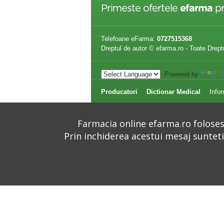
Primeste ofertele
efarma
pr
Telefoane eFarma:
0727515368
Dreptul de autor © efarma.ro - Toate Drept
Powered by
T
Producatori
Dictionar Medical
Infor
Farmacia online efarma.ro folosest
Prin inchiderea acestui mesaj suntet