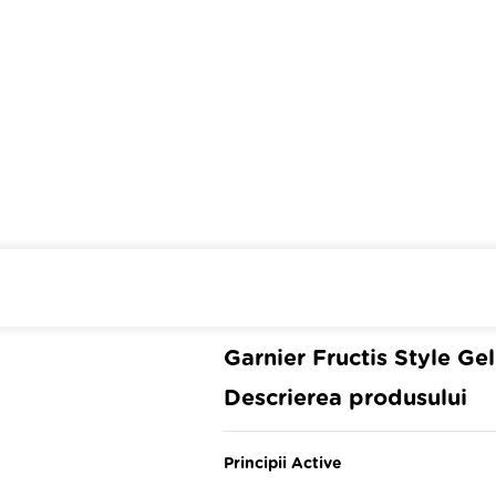
Cumpara de minim 299 lei
din 
Garnier Fructis Style Ge
Descrierea produsului
Principii Active