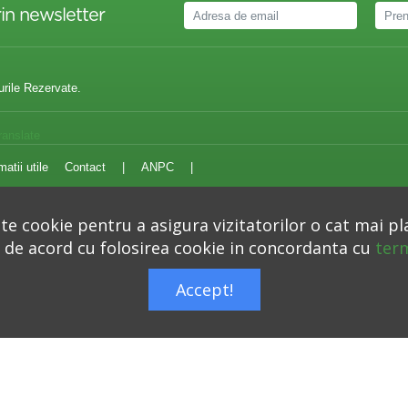
in newsletter
urile Rezervate.
ranslate
matii utile
Contact
|
ANPC
|
e cookie pentru a asigura vizitatorilor o cat mai pl
i de acord cu folosirea cookie in concordanta cu
term
Autoritatea Nationala pentru Protectia Consumatorilor –
anpc.ro
Accept!