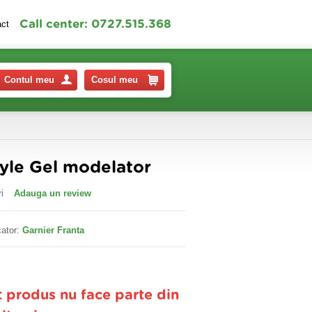
Call center: 0727.515.368
act
Contul meu
Cosul meu
tyle Gel modelator
i
Adauga un review
ator:
Garnier Franta
t produs nu face parte din