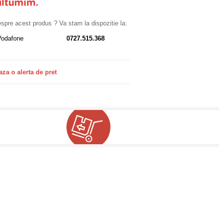
ultumim.
despre acest produs ? Va stam la dispozitie la:
Vodafone
0727.515.368
aza o alerta de pret
!