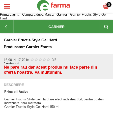
0
Prima pagina
-
Cumpara dupa Marca
-
Garnier
- Garnier Fructis Style Gel
Hard
GARNIER
Garnier Fructis Style Gel Hard
Producator:
Garnier Franta
16,90
lei
17,70 lei
0
/5
0
review-uri
Ne pare rau dar acest produs nu face parte din
oferta noastra. Va multumim.
DESCRIERE
Principii Active
Garnier Fructis Style Gel Hard are efect indestructibil; pentru coafuri
indraznete, fara matreata.
Garnier Fructis Style Gel Hard 150 ml