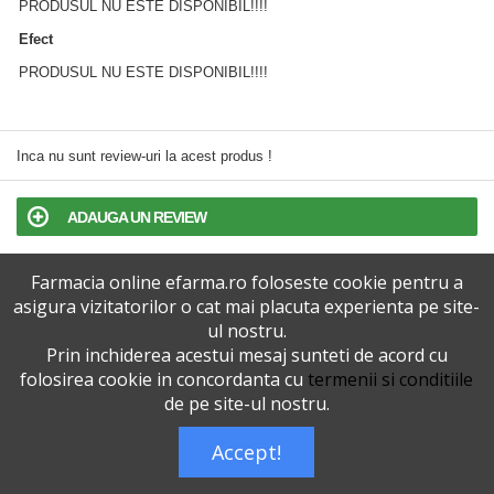
PRODUSUL NU ESTE DISPONIBIL!!!!
Efect
PRODUSUL NU ESTE DISPONIBIL!!!!
Inca nu sunt review-uri la acest produs !
ADAUGA UN REVIEW
Farmacia online efarma.ro foloseste cookie pentru a
TERMENI SI CONDITII
asigura vizitatorilor o cat mai placuta experienta pe site-
ul nostru.
POLITICA DE CONFIDENTIALITATE
Prin inchiderea acestui mesaj sunteti de acord cu
folosirea cookie in concordanta cu
termenii si conditiile
VERSIUNEA DESKTOP
de pe site-ul nostru.
Accept!
Telefoane eFarma:
0727515368
Dreptul de autor © efarma.ro - Toate Drepturile Rezervate.